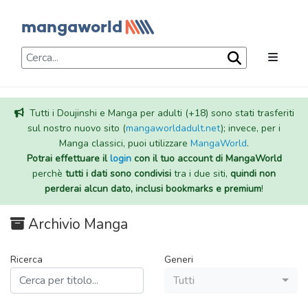
Tutti i Doujinshi e Manga per adulti (+18) sono stati trasferiti
sul nostro nuovo sito (
mangaworldadult.net
); invece, per i
Manga classici, puoi utilizzare
MangaWorld
.
Potrai effettuare il
login
con il tuo account di MangaWorld
perchè
tutti i dati sono condivisi
tra i due siti,
quindi non
perderai alcun dato, inclusi bookmarks e premium
!
Archivio Manga
Ricerca
Generi
Tutti