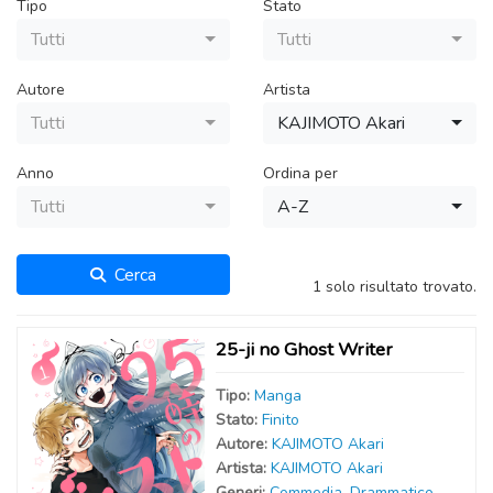
Tipo
Stato
Tutti
Tutti
Autore
Artista
Tutti
KAJIMOTO Akari
Anno
Ordina per
Tutti
A-Z
Cerca
1 solo risultato trovato.
25-ji no Ghost Writer
Tipo:
Manga
Stato:
Finito
Autor
e
:
KAJIMOTO Akari
Artist
a
:
KAJIMOTO Akari
Generi:
Commedia
,
Drammatico
,