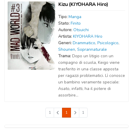
Kizu (KIYOHARA Hiro)
Tipo:
Manga
Stato:
Finito
Autor
e
:
Otsuichi
Artist
a
:
KIYOHARA Hiro
Generi:
Drammatico
,
Psicologico
,
Shounen
,
Soprannaturale
Trama:
Dopo un litigio con un
compagno di scuola, Keigo viene
trasferito in una classe apposta
per ragazzi problematici. Lì conosce
un bambino veramente speciale:
Asato, infatti, ha il potere di
assorbire...
1
1
1