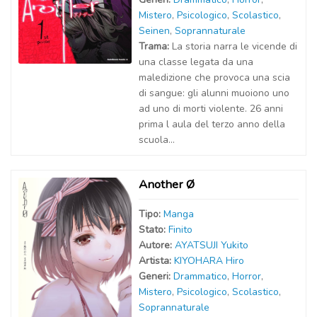
Mistero
,
Psicologico
,
Scolastico
,
Seinen
,
Soprannaturale
Trama:
La storia narra le vicende di
una classe legata da una
maledizione che provoca una scia
di sangue: gli alunni muoiono uno
ad uno di morti violente. 26 anni
prima l aula del terzo anno della
scuola...
Another Ø
Tipo:
Manga
Stato:
Finito
Autor
e
:
AYATSUJI Yukito
Artist
a
:
KIYOHARA Hiro
Generi:
Drammatico
,
Horror
,
Mistero
,
Psicologico
,
Scolastico
,
Soprannaturale