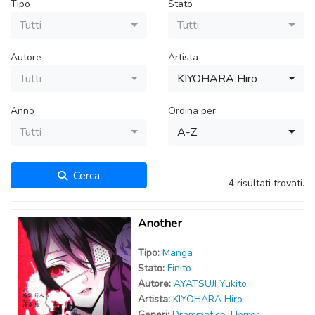
Tipo
Stato
Tutti
Tutti
Autore
Artista
Tutti
KIYOHARA Hiro
Anno
Ordina per
Tutti
A-Z
Cerca
4 risultati trovati.
Another
Tipo:
Manga
Stato:
Finito
Autor
e
:
AYATSUJI Yukito
Artist
a
:
KIYOHARA Hiro
Generi:
Drammatico
,
Horror
,