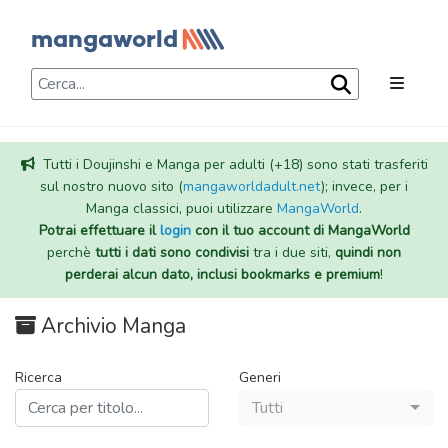
Tutti i Doujinshi e Manga per adulti (+18) sono stati trasferiti
sul nostro nuovo sito (
mangaworldadult.net
); invece, per i
Manga classici, puoi utilizzare
MangaWorld
.
Potrai effettuare il
login
con il tuo account di MangaWorld
perchè
tutti i dati sono condivisi
tra i due siti,
quindi non
perderai alcun dato, inclusi bookmarks e premium
!
Archivio Manga
Ricerca
Generi
Tutti