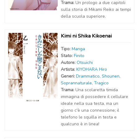
Trama:
Un prologo a due capitoli
sulla storia di Mikami Reiko ai tempi
della scuola superiore.
Kimi ni Shika Kikoenai
Tipo:
Manga
Stato:
Finito
Autor
e
:
Otsuichi
Artist
a
:
KIYOHARA Hiro
Generi:
Drammatico
,
Shounen
,
Soprannaturale
,
Tragico
Trama:
Una scolaretta timida
immagina di possedere il cellulare
ideale nella sua testa, ma un
giorno c'è una connessione; il
telefono le squilla in testa e
qualcuno è in linea!