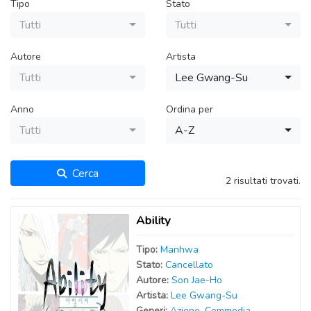
Tipo
Stato
Tutti
Tutti
Autore
Artista
Tutti
Lee Gwang-Su
Anno
Ordina per
Tutti
A-Z
Cerca
2 risultati trovati.
Ability
Tipo:
Manhwa
Stato:
Cancellato
Autor
e
:
Son Jae-Ho
Artist
a
:
Lee Gwang-Su
Generi:
Azione
,
Commedia
,