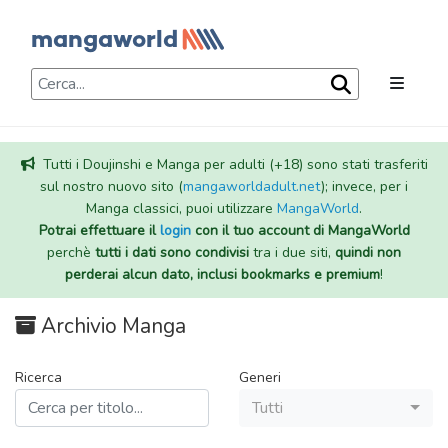
Tutti i Doujinshi e Manga per adulti (+18) sono stati trasferiti
sul nostro nuovo sito (
mangaworldadult.net
); invece, per i
Manga classici, puoi utilizzare
MangaWorld
.
Potrai effettuare il
login
con il tuo account di MangaWorld
perchè
tutti i dati sono condivisi
tra i due siti,
quindi non
perderai alcun dato, inclusi bookmarks e premium
!
Archivio Manga
Ricerca
Generi
Tutti