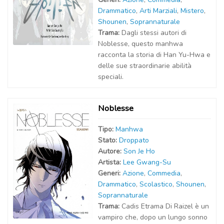
Drammatico
,
Arti Marziali
,
Mistero
,
Shounen
,
Soprannaturale
Trama:
Dagli stessi autori di
Noblesse, questo manhwa
racconta la storia di Han Yu-Hwa e
delle sue straordinarie abilità
speciali.
Noblesse
Tipo:
Manhwa
Stato:
Droppato
Autor
e
:
Son Je Ho
Artist
a
:
Lee Gwang-Su
Generi:
Azione
,
Commedia
,
Drammatico
,
Scolastico
,
Shounen
,
Soprannaturale
Trama:
Cadis Etrama Di Raizel è un
vampiro che, dopo un lungo sonno