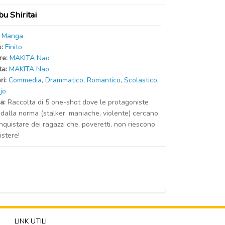
u Shiritai
:
Manga
o:
Finito
r
e
:
MAKITA Nao
t
a
:
MAKITA Nao
ri:
Commedia
,
Drammatico
,
Romantico
,
Scolastico
,
jo
a:
Raccolta di 5 one-shot dove le protagoniste
 dalla norma (stalker, maniache, violente) cercano
nquistare dei ragazzi che, poveretti, non riescono
istere!
LINK UTILI