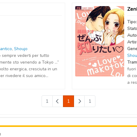
Zenb
Tipo
Stat
Auto
Artis
antico
,
Shoujo
Gene
 sempre vederti per tutto
Shou
lmente sto venendo a Tokyo …”
Tram
olto energica, cresciuta in un
fuori
er rivedere il suo amico...
di co
a res
1
1
1
U