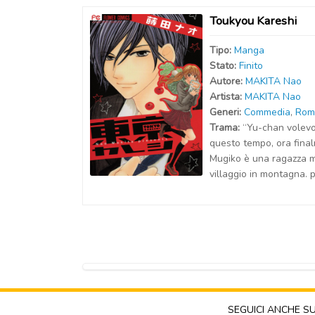
Toukyou Kareshi
Tipo:
Manga
Stato:
Finito
Autor
e
:
MAKITA Nao
Artist
a
:
MAKITA Nao
Generi:
Commedia
,
Rom
Trama:
“Yu-chan volevo
questo tempo, ora fina
Mugiko è ​​una ragazza m
villaggio in montagna. p
SEGUICI ANCHE S