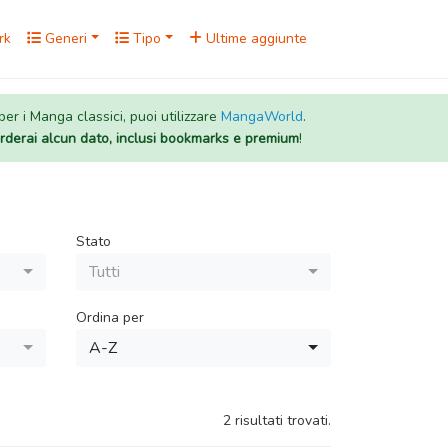
rk
Generi
Tipo
Ultime aggiunte
 per i Manga classici, puoi utilizzare
MangaWorld
.
rderai alcun dato, inclusi bookmarks e premium
!
Stato
Tutti
Ordina per
A-Z
2 risultati trovati.