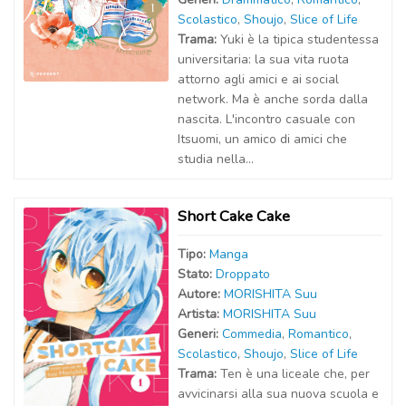
Scolastico
,
Shoujo
,
Slice of Life
Trama:
Yuki è la tipica studentessa
universitaria: la sua vita ruota
attorno agli amici e ai social
network. Ma è anche sorda dalla
nascita. L'incontro casuale con
Itsuomi, un amico di amici che
studia nella...
Short Cake Cake
Tipo:
Manga
Stato:
Droppato
Autor
e
:
MORISHITA Suu
Artist
a
:
MORISHITA Suu
Generi:
Commedia
,
Romantico
,
Scolastico
,
Shoujo
,
Slice of Life
Trama:
Ten è una liceale che, per
avvicinarsi alla sua nuova scuola e