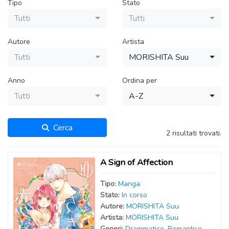
Tipo
Stato
Tutti
Tutti
Autore
Artista
Tutti
MORISHITA Suu
Anno
Ordina per
Tutti
A-Z
Cerca
2 risultati trovati.
A Sign of Affection
Tipo:
Manga
Stato:
In corso
Autor
e
:
MORISHITA Suu
Artist
a
:
MORISHITA Suu
Generi:
Drammatico
,
Romantico
,