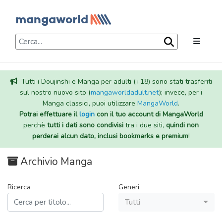
Tutti i Doujinshi e Manga per adulti (+18) sono stati trasferiti
sul nostro nuovo sito (
mangaworldadult.net
); invece, per i
Manga classici, puoi utilizzare
MangaWorld
.
Potrai effettuare il
login
con il tuo account di MangaWorld
perchè
tutti i dati sono condivisi
tra i due siti,
quindi non
perderai alcun dato, inclusi bookmarks e premium
!
Archivio Manga
Ricerca
Generi
Tutti