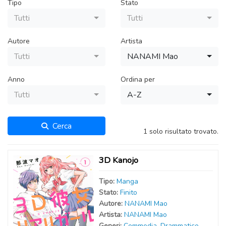
Tipo
Stato
Tutti
Tutti
Autore
Artista
Tutti
NANAMI Mao
Anno
Ordina per
Tutti
A-Z
Cerca
1 solo risultato trovato.
3D Kanojo
Tipo:
Manga
Stato:
Finito
Autor
e
:
NANAMI Mao
Artist
a
:
NANAMI Mao
Generi:
Commedia
,
Drammatico
,