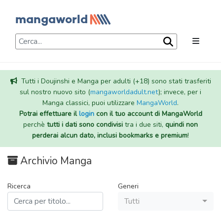
Tutti i Doujinshi e Manga per adulti (+18) sono stati trasferiti
sul nostro nuovo sito (
mangaworldadult.net
); invece, per i
Manga classici, puoi utilizzare
MangaWorld
.
Potrai effettuare il
login
con il tuo account di MangaWorld
perchè
tutti i dati sono condivisi
tra i due siti,
quindi non
perderai alcun dato, inclusi bookmarks e premium
!
Archivio Manga
Ricerca
Generi
Tutti