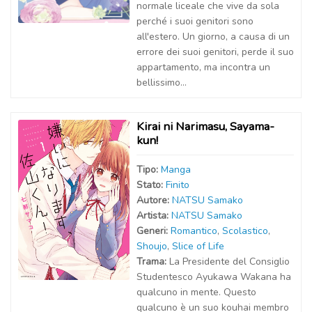
normale liceale che vive da sola
perché i suoi genitori sono
all'estero. Un giorno, a causa di un
errore dei suoi genitori, perde il suo
appartamento, ma incontra un
bellissimo...
Kirai ni Narimasu, Sayama-
kun!
Tipo:
Manga
Stato:
Finito
Autor
e
:
NATSU Samako
Artist
a
:
NATSU Samako
Generi:
Romantico
,
Scolastico
,
Shoujo
,
Slice of Life
Trama:
La Presidente del Consiglio
Studentesco Ayukawa Wakana ha
qualcuno in mente. Questo
qualcuno è un suo kouhai membro