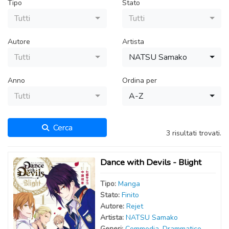
Tipo
Stato
Tutti
Tutti
Autore
Artista
Tutti
NATSU Samako
Anno
Ordina per
Tutti
A-Z
Cerca
3 risultati trovati.
Dance with Devils - Blight
Tipo:
Manga
Stato:
Finito
Autor
e
:
Rejet
Artist
a
:
NATSU Samako
Generi:
Commedia
,
Drammatico
,