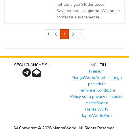
nel Consiglio Studentesco,
Sayama-kun! Un giorno, Wakana si
confessa audacemente...
1
1
1
SEGUICI ANCHE SU
LINK UTILI
Premium
MangaWorldAdult - manga
per adulti
Termini e Condizioni
Policy sulla privacy e i cookie
AnimeWorld
HentaiWorld
JapanWorldPorn
Copyright © 2026
MangaWorld
, All Rights Reserved.