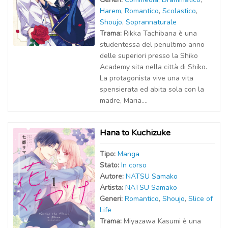
Harem
,
Romantico
,
Scolastico
,
Shoujo
,
Soprannaturale
Trama:
Rikka Tachibana è una
studentessa del penultimo anno
delle superiori presso la Shiko
Academy sita nella città di Shiko.
La protagonista vive una vita
spensierata ed abita sola con la
madre, Maria....
Hana to Kuchizuke
Tipo:
Manga
Stato:
In corso
Autor
e
:
NATSU Samako
Artist
a
:
NATSU Samako
Generi:
Romantico
,
Shoujo
,
Slice of
Life
Trama:
Miyazawa Kasumi è una