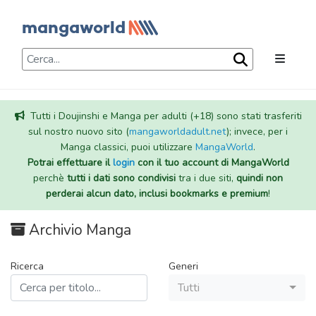
Tutti i Doujinshi e Manga per adulti (+18) sono stati trasferiti
sul nostro nuovo sito (
mangaworldadult.net
); invece, per i
Manga classici, puoi utilizzare
MangaWorld
.
Potrai effettuare il
login
con il tuo account di MangaWorld
perchè
tutti i dati sono condivisi
tra i due siti,
quindi non
perderai alcun dato, inclusi bookmarks e premium
!
Archivio Manga
Ricerca
Generi
Tutti