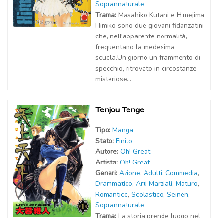
Soprannaturale
Trama:
Masahiko Kutani e Himejima
Himiko sono due giovani fidanzatini
che, nell'apparente normalità,
frequentano la medesima
scuola.Un giorno un frammento di
specchio, ritrovato in circostanze
misteriose...
Tenjou Tenge
Tipo:
Manga
Stato:
Finito
Autor
e
:
Oh! Great
Artist
a
:
Oh! Great
Generi:
Azione
,
Adulti
,
Commedia
,
Drammatico
,
Arti Marziali
,
Maturo
,
Romantico
,
Scolastico
,
Seinen
,
Soprannaturale
Trama:
La storia prende luogo nel