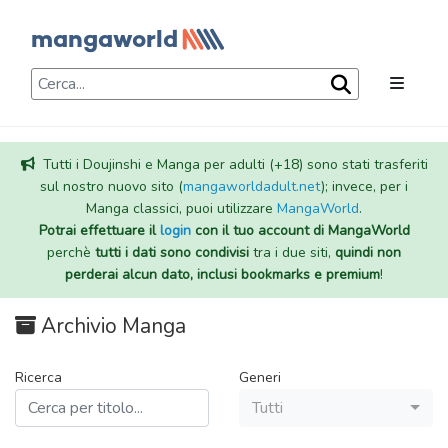
Tutti i Doujinshi e Manga per adulti (+18) sono stati trasferiti
sul nostro nuovo sito (
mangaworldadult.net
); invece, per i
Manga classici, puoi utilizzare
MangaWorld
.
Potrai effettuare il
login
con il tuo account di MangaWorld
perchè
tutti i dati sono condivisi
tra i due siti,
quindi non
perderai alcun dato, inclusi bookmarks e premium
!
Archivio Manga
Ricerca
Generi
Tutti