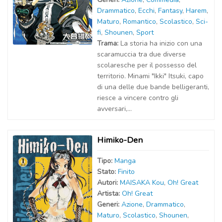
Drammatico
,
Ecchi
,
Fantasy
,
Harem
,
Maturo
,
Romantico
,
Scolastico
,
Sci-
fi
,
Shounen
,
Sport
Trama:
La storia ha inizio con una
scaramuccia tra due diverse
scolaresche per il possesso del
territorio. Minami "Ikki" Itsuki, capo
di una delle due bande belligeranti,
riesce a vincere contro gli
avversari,...
Himiko-Den
Tipo:
Manga
Stato:
Finito
Autor
i
:
MAISAKA Kou
,
Oh! Great
Artist
a
:
Oh! Great
Generi:
Azione
,
Drammatico
,
Maturo
,
Scolastico
,
Shounen
,