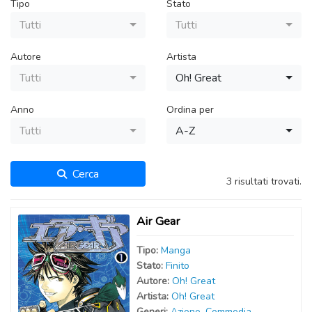
Tipo
Stato
Tutti
Tutti
Autore
Artista
Tutti
Oh! Great
Anno
Ordina per
Tutti
A-Z
Cerca
3 risultati trovati.
Air Gear
Tipo:
Manga
Stato:
Finito
Autor
e
:
Oh! Great
Artist
a
:
Oh! Great
Generi:
Azione
,
Commedia
,