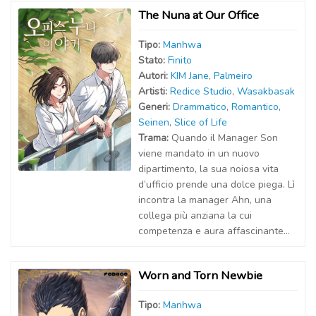
The Nuna at Our Office
Tipo:
Manhwa
Stato:
Finito
Autor
i
:
KIM Jane
,
Palmeiro
Artist
i
:
Redice Studio
,
Wasakbasak
Generi:
Drammatico
,
Romantico
,
Seinen
,
Slice of Life
Trama:
Quando il Manager Son
viene mandato in un nuovo
dipartimento, la sua noiosa vita
d’ufficio prende una dolce piega. Lì
incontra la manager Ahn, una
collega più anziana la cui
competenza e aura affascinante...
Worn and Torn Newbie
Tipo:
Manhwa