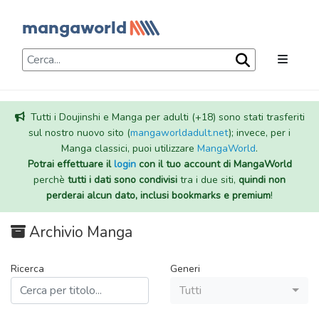
Tutti i Doujinshi e Manga per adulti (+18) sono stati trasferiti
sul nostro nuovo sito (
mangaworldadult.net
); invece, per i
Manga classici, puoi utilizzare
MangaWorld
.
Potrai effettuare il
login
con il tuo account di MangaWorld
perchè
tutti i dati sono condivisi
tra i due siti,
quindi non
perderai alcun dato, inclusi bookmarks e premium
!
Archivio Manga
Ricerca
Generi
Tutti