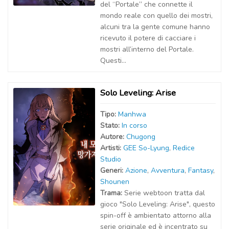
del “Portale” che connette il
mondo reale con quello dei mostri,
alcuni tra la gente comune hanno
ricevuto il potere di cacciare i
mostri all’interno del Portale.
Questi...
Solo Leveling: Arise
Tipo:
Manhwa
Stato:
In corso
Autor
e
:
Chugong
Artist
i
:
GEE So-Lyung
,
Redice
Studio
Generi:
Azione
,
Avventura
,
Fantasy
,
Shounen
Trama:
Serie webtoon tratta dal
gioco "Solo Leveling: Arise", questo
spin-off è ambientato attorno alla
serie originale ed è incentrato su