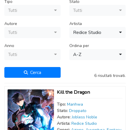
Tipo
Stato
Tutti
Tutti
Autore
Artista
Tutti
Redice Studio
Anno
Ordina per
Tutti
A-Z
Cerca
6 risultati trovati.
Kill the Dragon
Tipo:
Manhwa
Stato:
Droppato
Autor
e
:
Jobless Noble
Artist
a
:
Redice Studio
Generi:
Azione
,
Avventura
,
Fantasy
,