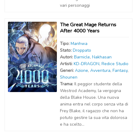
vari personaggi
The Great Mage Returns
After 4000 Years
Tipo:
Manhwa
Stato:
Droppato
Autor
i
:
Barnicle
,
Nakhasan
Artist
i
:
KD-DRAGON
,
Redice Studio
Generi:
Azione
,
Avventura
,
Fantasy
,
Shounen
Trama:
Il peggior studente della
Westrod Academy, la vergogna
della Blake House. Una nuova
anima entra nel corpo senza vita di
Frey Blake, il ragazzo che non ha
potuto gestire la sua vita dolorosa
e ha scelto...