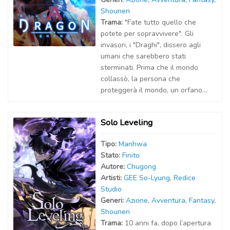
Shounen
Trama:
"Fate tutto quello che
potete per sopravvivere". Gli
invasori, i "Draghi", dissero agli
umani che sarebbero stati
sterminati. Prima che il mondo
collassò, la persona che
proteggerà il mondo, un orfano...
Solo Leveling
Tipo:
Manhwa
Stato:
Finito
Autor
e
:
Chugong
Artist
i
:
GEE So-Lyung
,
Redice
Studio
Generi:
Azione
,
Avventura
,
Fantasy
,
Shounen
Trama:
10 anni fa, dopo l’apertura