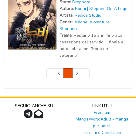
Stato:
Droppato
Autor
e
:
Bonui | Stepped On A Lego
Artist
a
:
Redice Studio
Generi:
Azione
,
Avventura
,
Shounen
Trama:
Restano 15 anni fino alla
cessazione del servizio. Il finale è
noto solo a me. "Sono un
veterano".
1
1
1
SEGUICI ANCHE SU
LINK UTILI
Premium
MangaWorldAdult - manga
per adulti
Termini e Condizioni