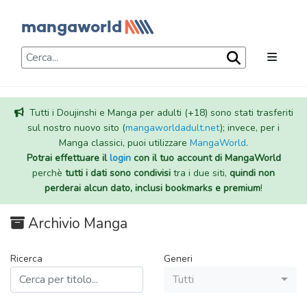
Tutti i Doujinshi e Manga per adulti (+18) sono stati trasferiti
sul nostro nuovo sito (
mangaworldadult.net
); invece, per i
Manga classici, puoi utilizzare
MangaWorld
.
Potrai effettuare il
login
con il tuo account di MangaWorld
perchè
tutti i dati sono condivisi
tra i due siti,
quindi non
perderai alcun dato, inclusi bookmarks e premium
!
Archivio Manga
Ricerca
Generi
Tutti