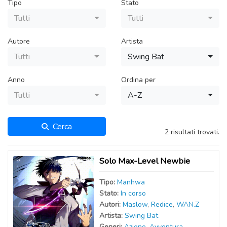
Tipo
Stato
Tutti
Tutti
Autore
Artista
Tutti
Swing Bat
Anno
Ordina per
Tutti
A-Z
Cerca
2 risultati trovati.
Solo Max-Level Newbie
Tipo:
Manhwa
Stato:
In corso
Autor
i
:
Maslow
,
Redice
,
WAN.Z
Artist
a
:
Swing Bat
Generi:
Azione
,
Avventura
,