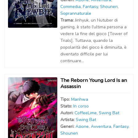
Commedia
,
Fantasy
,
Shounen
,
Soprannaturale
Trama:
Jinhyuk, un Nutuber di
gaming, è stato l'ultima persona a
vedere la fine del gioco [Tower of
Trials]. Tuttavia, quando la
popolarità del gioco è diminuita, è
diventato difficile per lui
continuare...
The Reborn Young Lord Is an
Assassin
Tipo:
Manhwa
Stato:
In corso
Autor
i
:
CoffeeLime
,
Swing Bat
Artist
a
:
Swing Bat
Generi:
Azione
,
Avventura
,
Fantasy
,
Shounen