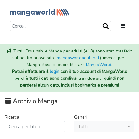
Tutti i Doujinshi e Manga per adulti (+18) sono stati trasferiti
sul nostro nuovo sito (
mangaworldadult.net
); invece, per i
Manga classici, puoi utilizzare
MangaWorld
.
Potrai effettuare il
login
con il tuo account di MangaWorld
perchè
tutti i dati sono condivisi
tra i due siti,
quindi non
perderai alcun dato, inclusi bookmarks e premium
!
Archivio Manga
Ricerca
Generi
Tutti