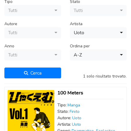
Tipo
Stato
Tutti
Tutti
Autore
Artista
Tutti
Uoto
Anno
Ordina per
Tutti
A-Z
Cerca
1 solo risultato trovato.
100 Meters
Tipo:
Manga
Stato:
Finito
Autor
e
:
Uoto
Artist
a
:
Uoto
Generi:
Drammatico
,
Scolastico
,