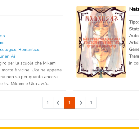
Nat
Tipo
Stat
mo
Auto
mo
Artis
icologico
,
Romantico
,
Gene
unen Ai
Tram
giro per la scuola che Mikami
in c
a morte è vicina. Uka ha appena
, ma non sa per quanto ancora
e tra Mikami e Uka avrà...
1
1
1
U