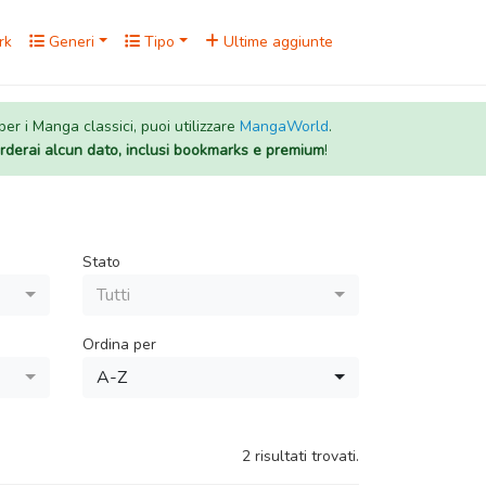
rk
Generi
Tipo
Ultime aggiunte
 per i Manga classici, puoi utilizzare
MangaWorld
.
rderai alcun dato, inclusi bookmarks e premium
!
Stato
Tutti
Ordina per
A-Z
2 risultati trovati.