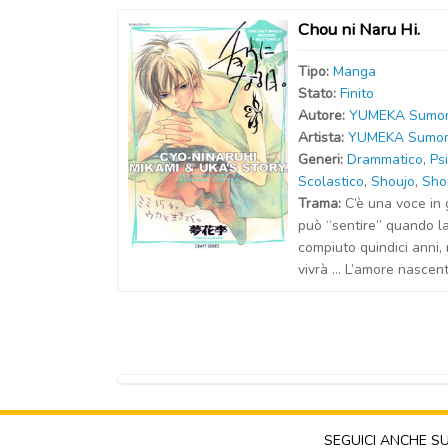
Chou ni Naru Hi.
Tipo:
Manga
Stato:
Finito
Autor
e
:
YUMEKA Sumo
Artist
a
:
YUMEKA Sumo
Generi:
Drammatico
,
Ps
Scolastico
,
Shoujo
,
Sho
Trama:
C’è una voce in 
può “sentire” quando l
compiuto quindici anni
vivrà … L’amore nascent
SEGUICI ANCHE S