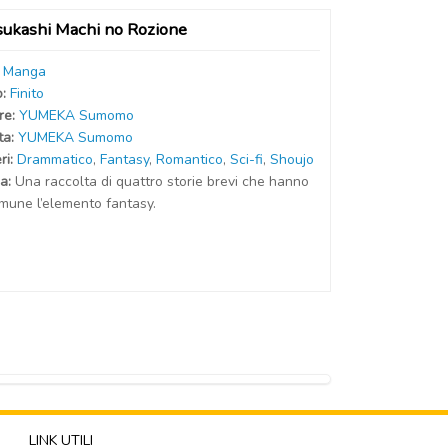
sukashi Machi no Rozione
:
Manga
o:
Finito
r
e
:
YUMEKA Sumomo
t
a
:
YUMEKA Sumomo
ri:
Drammatico
,
Fantasy
,
Romantico
,
Sci-fi
,
Shoujo
a:
Una raccolta di quattro storie brevi che hanno
omune l’elemento fantasy.
LINK UTILI