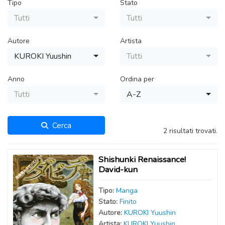
Tipo
Stato
Tutti
Tutti
Autore
Artista
KUROKI Yuushin
Tutti
Anno
Ordina per
Tutti
A-Z
Cerca
2 risultati trovati.
Shishunki Renaissance!
David-kun
Tipo:
Manga
Stato:
Finito
Autor
e
:
KUROKI Yuushin
Artist
a
:
KUROKI Yuushin