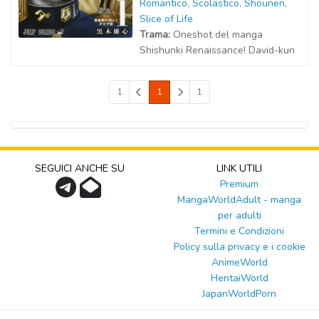
Romantico
,
Scolastico
,
Shounen
,
Slice of Life
Trama:
Oneshot del manga
Shishunki Renaissance! David-kun
1
1
1
SEGUICI ANCHE SU
LINK UTILI
Premium
MangaWorldAdult - manga
per adulti
Termini e Condizioni
Policy sulla privacy e i cookie
AnimeWorld
HentaiWorld
JapanWorldPorn