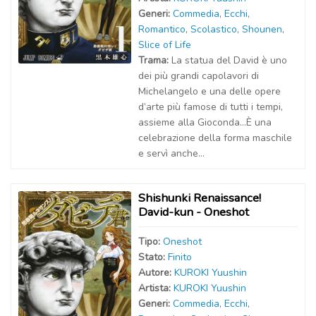
Generi:
Commedia
,
Ecchi
,
Romantico
,
Scolastico
,
Shounen
,
Slice of Life
Trama:
La statua del David è uno
dei più grandi capolavori di
Michelangelo e una delle opere
d’arte più famose di tutti i tempi,
assieme alla Gioconda…È una
celebrazione della forma maschile
e servì anche...
Shishunki Renaissance!
David-kun - Oneshot
Tipo:
Oneshot
Stato:
Finito
Autor
e
:
KUROKI Yuushin
Artist
a
:
KUROKI Yuushin
Generi:
Commedia
,
Ecchi
,