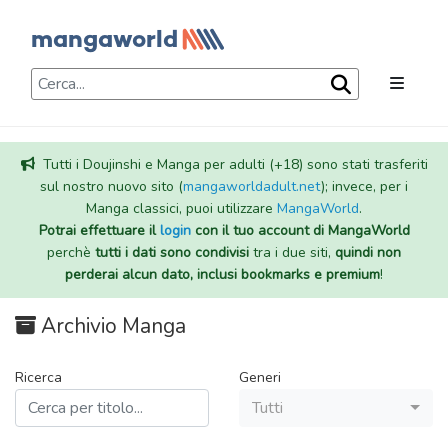
Tutti i Doujinshi e Manga per adulti (+18) sono stati trasferiti
sul nostro nuovo sito (
mangaworldadult.net
); invece, per i
Manga classici, puoi utilizzare
MangaWorld
.
Potrai effettuare il
login
con il tuo account di MangaWorld
perchè
tutti i dati sono condivisi
tra i due siti,
quindi non
perderai alcun dato, inclusi bookmarks e premium
!
Archivio Manga
Ricerca
Generi
Tutti