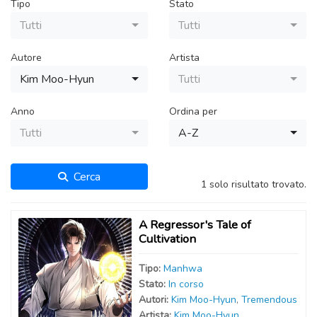
Tipo
Stato
Tutti
Tutti
Autore
Artista
Kim Moo-Hyun
Tutti
Anno
Ordina per
Tutti
A-Z
Cerca
1 solo risultato trovato.
A Regressor's Tale of
Cultivation
Tipo:
Manhwa
Stato:
In corso
Autor
i
:
Kim Moo-Hyun
,
Tremendous
Artist
a
:
Kim Moo-Hyun