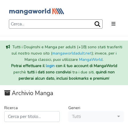
Tutti i Doujinshi e Manga per adulti (+18) sono stati trasferiti
sul nostro nuovo sito (
mangaworldadult.net
); invece, per i
Manga classici, puoi utilizzare
MangaWorld
.
Potrai effettuare il
login
con il tuo account di MangaWorld
perchè
tutti i dati sono condivisi
tra i due siti,
quindi non
perderai alcun dato, inclusi bookmarks e premium
!
Archivio Manga
Ricerca
Generi
Tutti