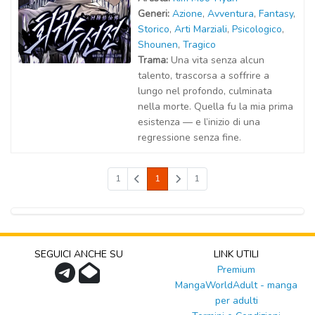
Generi:
Azione
,
Avventura
,
Fantasy
,
Storico
,
Arti Marziali
,
Psicologico
,
Shounen
,
Tragico
Trama:
Una vita senza alcun
talento, trascorsa a soffrire a
lungo nel profondo, culminata
nella morte. Quella fu la mia prima
esistenza — e l’inizio di una
regressione senza fine.
1
1
1
SEGUICI ANCHE SU
LINK UTILI
Premium
MangaWorldAdult - manga
per adulti