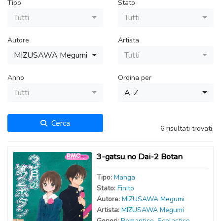
Tipo
Stato
Tutti
Tutti
Autore
Artista
MIZUSAWA Megumi
Tutti
Anno
Ordina per
Tutti
A-Z
Cerca
6 risultati trovati.
3-gatsu no Dai-2 Botan
Tipo:
Manga
Stato:
Finito
Autor
e
:
MIZUSAWA Megumi
Artist
a
:
MIZUSAWA Megumi
Generi:
Romantico
,
Scolastico
,