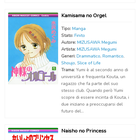
Kamisama no Orgel
Tipo:
Manga
Stato:
Finito
Autor
e
:
MIZUSAWA Megumi
Artist
a
:
MIZUSAWA Megumi
Generi:
Drammatico
,
Romantico
,
Shoujo
,
Slice of Life
Trama:
Yumi è al secondo anno di
università e frequenta Kouta, un
ragazzo che fa parte del suo
stesso club. Quando però Yumi
scopre di essere incinta di Kouta, i
due iniziano a preoccuparsi del
futuro del...
Naisho no Princess