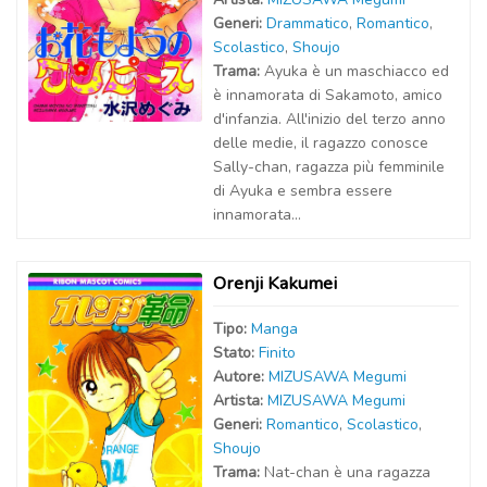
Generi:
Drammatico
,
Romantico
,
Scolastico
,
Shoujo
Trama:
Ayuka è un maschiacco ed
è innamorata di Sakamoto, amico
d'infanzia. All'inizio del terzo anno
delle medie, il ragazzo conosce
Sally-chan, ragazza più femminile
di Ayuka e sembra essere
innamorata...
Orenji Kakumei
Tipo:
Manga
Stato:
Finito
Autor
e
:
MIZUSAWA Megumi
Artist
a
:
MIZUSAWA Megumi
Generi:
Romantico
,
Scolastico
,
Shoujo
Trama:
Nat-chan è una ragazza