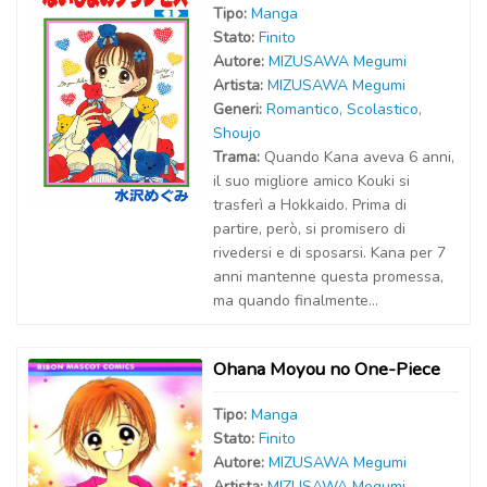
Tipo:
Manga
Stato:
Finito
Autor
e
:
MIZUSAWA Megumi
Artist
a
:
MIZUSAWA Megumi
Generi:
Romantico
,
Scolastico
,
Shoujo
Trama:
Quando Kana aveva 6 anni,
il suo migliore amico Kouki si
trasferì a Hokkaido. Prima di
partire, però, si promisero di
rivedersi e di sposarsi. Kana per 7
anni mantenne questa promessa,
ma quando finalmente...
Ohana Moyou no One-Piece
Tipo:
Manga
Stato:
Finito
Autor
e
:
MIZUSAWA Megumi
Artist
a
:
MIZUSAWA Megumi