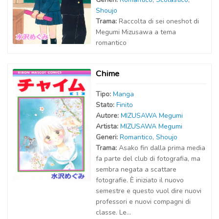
Shoujo
Trama:
Raccolta di sei oneshot di
Megumi Mizusawa a tema
romantico
Chime
Tipo:
Manga
Stato:
Finito
Autor
e
:
MIZUSAWA Megumi
Artist
a
:
MIZUSAWA Megumi
Generi:
Romantico
,
Shoujo
Trama:
Asako fin dalla prima media
fa parte del club di fotografia, ma
sembra negata a scattare
fotografie. È iniziato il nuovo
semestre e questo vuol dire nuovi
professori e nuovi compagni di
classe. Le...