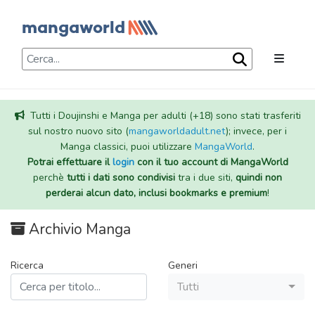
Tutti i Doujinshi e Manga per adulti (+18) sono stati trasferiti
sul nostro nuovo sito (
mangaworldadult.net
); invece, per i
Manga classici, puoi utilizzare
MangaWorld
.
Potrai effettuare il
login
con il tuo account di MangaWorld
perchè
tutti i dati sono condivisi
tra i due siti,
quindi non
perderai alcun dato, inclusi bookmarks e premium
!
Archivio Manga
Ricerca
Generi
Tutti