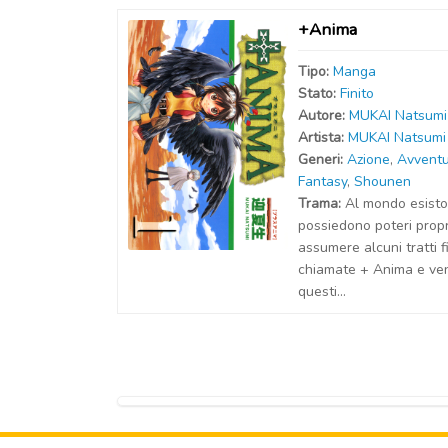
+Anima
Tipo:
Manga
Stato:
Finito
Autor
e
:
MUKAI Natsumi
Artist
a
:
MUKAI Natsumi
Generi:
Azione
,
Avvent
Fantasy
,
Shounen
Trama:
Al mondo esisto
possiedono poteri propr
assumere alcuni tratti 
chiamate + Anima e veng
questi...