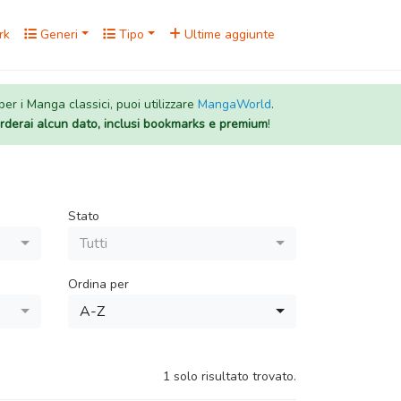
rk
Generi
Tipo
Ultime aggiunte
 per i Manga classici, puoi utilizzare
MangaWorld
.
rderai alcun dato, inclusi bookmarks e premium
!
Stato
Tutti
Ordina per
A-Z
1 solo risultato trovato.