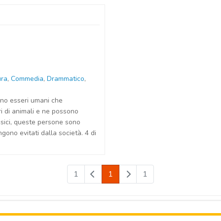
ura
,
Commedia
,
Drammatico
,
no esseri umani che
i di animali e ne possono
fisici, queste persone sono
ono evitati dalla società. 4 di
1
1
1