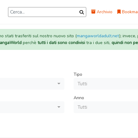
Archivio
Bookma
 stati trasferiti sul nostro nuovo sito (
mangaworldadult.net
); invece,
 MangaWorld
perchè
tutti i dati sono condivisi
tra i due siti,
quindi non pe
Tipo
Tutti
Anno
Tutti