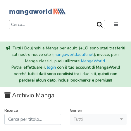
Tutti i Doujinshi e Manga per adulti (+18) sono stati trasferiti
sul nostro nuovo sito (
mangaworldadult.net
); invece, per i
Manga classici, puoi utilizzare
MangaWorld
.
Potrai effettuare il
login
con il tuo account di MangaWorld
perchè
tutti i dati sono condivisi
tra i due siti,
quindi non
perderai alcun dato, inclusi bookmarks e premium
!
Archivio Manga
Ricerca
Generi
Tutti