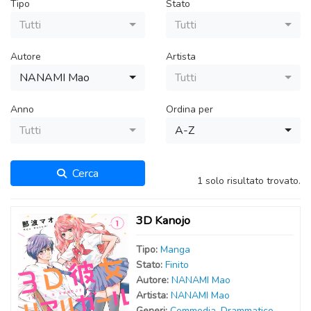
Tipo
Stato
Tutti
Tutti
Autore
Artista
NANAMI Mao
Tutti
Anno
Ordina per
Tutti
A-Z
Cerca
1 solo risultato trovato.
3D Kanojo
Tipo:
Manga
Stato:
Finito
Autor
e
:
NANAMI Mao
Artist
a
:
NANAMI Mao
Generi:
Commedia
,
Drammatico
,