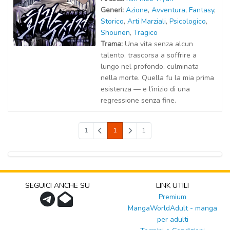
Generi:
Azione
,
Avventura
,
Fantasy
,
Storico
,
Arti Marziali
,
Psicologico
,
Shounen
,
Tragico
Trama:
Una vita senza alcun
talento, trascorsa a soffrire a
lungo nel profondo, culminata
nella morte. Quella fu la mia prima
esistenza — e l’inizio di una
regressione senza fine.
1
1
1
SEGUICI ANCHE SU
LINK UTILI
Premium
MangaWorldAdult - manga
per adulti