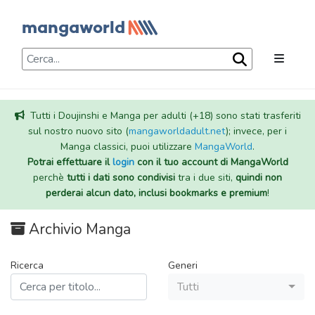
Tutti i Doujinshi e Manga per adulti (+18) sono stati trasferiti
sul nostro nuovo sito (
mangaworldadult.net
); invece, per i
Manga classici, puoi utilizzare
MangaWorld
.
Potrai effettuare il
login
con il tuo account di MangaWorld
perchè
tutti i dati sono condivisi
tra i due siti,
quindi non
perderai alcun dato, inclusi bookmarks e premium
!
Archivio Manga
Ricerca
Generi
Tutti