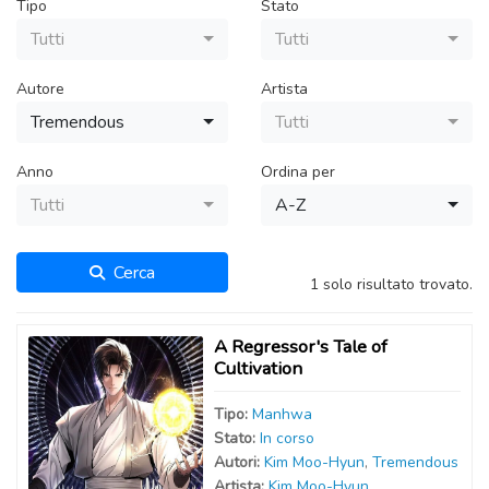
Tipo
Stato
Tutti
Tutti
Autore
Artista
Tremendous
Tutti
Anno
Ordina per
Tutti
A-Z
Cerca
1 solo risultato trovato.
A Regressor's Tale of
Cultivation
Tipo:
Manhwa
Stato:
In corso
Autor
i
:
Kim Moo-Hyun
,
Tremendous
Artist
a
:
Kim Moo-Hyun