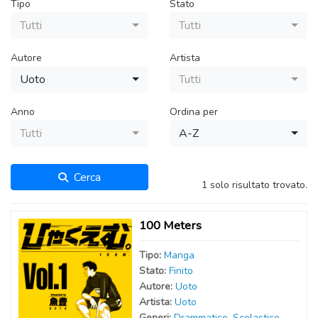
Tipo
Stato
Tutti
Tutti
Autore
Artista
Uoto
Tutti
Anno
Ordina per
Tutti
A-Z
Cerca
1 solo risultato trovato.
100 Meters
Tipo:
Manga
Stato:
Finito
Autor
e
:
Uoto
Artist
a
:
Uoto
Generi:
Drammatico
,
Scolastico
,