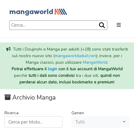
Tutti i Doujinshi e Manga per adulti (+18) sono stati trasferiti
sul nostro nuovo sito (
mangaworldadult.net
); invece, per i
Manga classici, puoi utilizzare
MangaWorld
.
Potrai effettuare il
login
con il tuo account di MangaWorld
perchè
tutti i dati sono condivisi
tra i due siti,
quindi non
perderai alcun dato, inclusi bookmarks e premium
!
Archivio Manga
Ricerca
Generi
Tutti