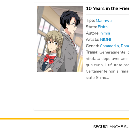
10 Years in the Fri
Tipo:
Manhwa
Stato:
Finito
Autor
e
:
nimni
Artist
a
:
NIMNI
Generi:
Commedia
,
Rom
Trama:
Generalmente, 
rifiutata dopo aver amm
qualcuno, il rifiutato p
Certamente non si rim
siate Shiho...
SEGUICI ANCHE S