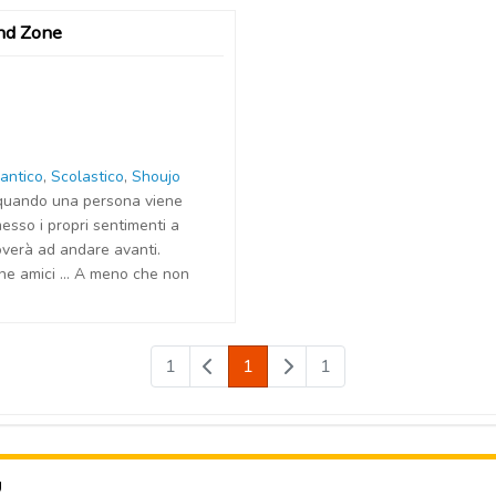
end Zone
antico
,
Scolastico
,
Shoujo
quando una persona viene
esso i propri sentimenti a
roverà ad andare avanti.
ane amici … A meno che non
1
1
1
U