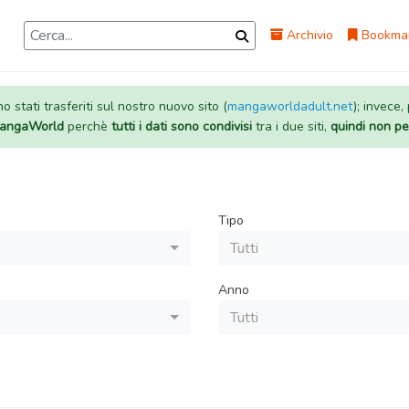
Archivio
Bookma
 stati trasferiti sul nostro nuovo sito (
mangaworldadult.net
); invece,
 MangaWorld
perchè
tutti i dati sono condivisi
tra i due siti,
quindi non pe
Tipo
Tutti
Anno
Tutti