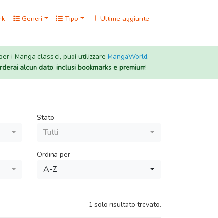
rk
Generi
Tipo
Ultime aggiunte
 per i Manga classici, puoi utilizzare
MangaWorld
.
rderai alcun dato, inclusi bookmarks e premium
!
Stato
Tutti
Ordina per
A-Z
1 solo risultato trovato.