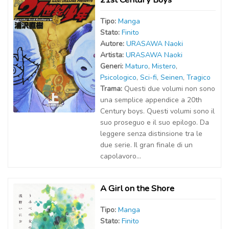
Tipo:
Manga
Stato:
Finito
Autor
e
:
URASAWA Naoki
Artist
a
:
URASAWA Naoki
Generi:
Maturo
,
Mistero
,
Psicologico
,
Sci-fi
,
Seinen
,
Tragico
Trama:
Questi due volumi non sono
una semplice appendice a 20th
Century boys. Questi volumi sono il
suo proseguo e il suo epilogo. Da
leggere senza distinsione tra le
due serie. Il gran finale di un
capolavoro...
A Girl on the Shore
Tipo:
Manga
Stato:
Finito