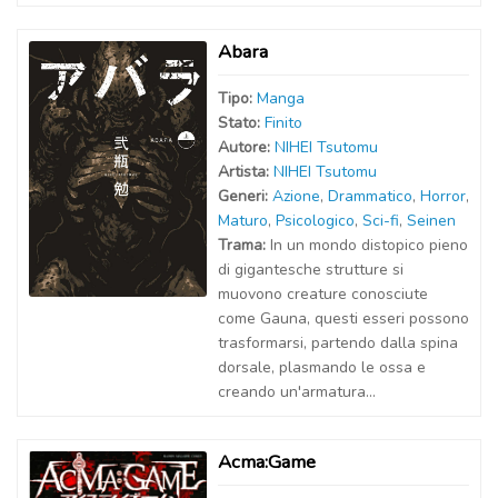
Abara
Tipo:
Manga
Stato:
Finito
Autor
e
:
NIHEI Tsutomu
Artist
a
:
NIHEI Tsutomu
Generi:
Azione
,
Drammatico
,
Horror
,
Maturo
,
Psicologico
,
Sci-fi
,
Seinen
Trama:
In un mondo distopico pieno
di gigantesche strutture si
muovono creature conosciute
come Gauna, questi esseri possono
trasformarsi, partendo dalla spina
dorsale, plasmando le ossa e
creando un'armatura...
Acma:Game