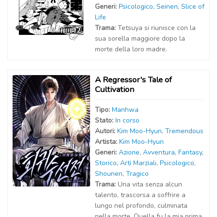
Generi:
Psicologico
,
Seinen
,
Slice of
Life
Trama:
Tetsuya si riunisce con la
sua sorella maggiore dopo la
morte della loro madre.
A Regressor's Tale of
Cultivation
Tipo:
Manhwa
Stato:
In corso
Autor
i
:
Kim Moo-Hyun
,
Tremendous
Artist
a
:
Kim Moo-Hyun
Generi:
Azione
,
Avventura
,
Fantasy
,
Storico
,
Arti Marziali
,
Psicologico
,
Shounen
,
Tragico
Trama:
Una vita senza alcun
talento, trascorsa a soffrire a
lungo nel profondo, culminata
nella morte. Quella fu la mia prima