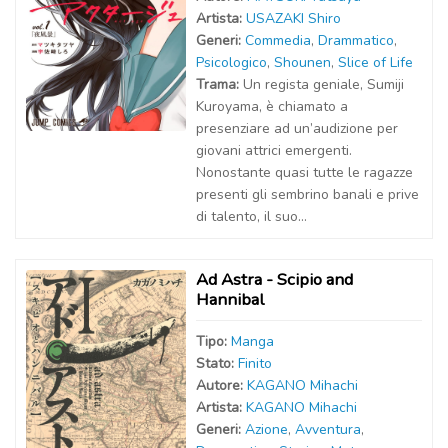
Artist
a
:
USAZAKI Shiro
Generi:
Commedia
,
Drammatico
,
Psicologico
,
Shounen
,
Slice of Life
Trama:
Un regista geniale, Sumiji
Kuroyama, è chiamato a
presenziare ad un’audizione per
giovani attrici emergenti.
Nonostante quasi tutte le ragazze
presenti gli sembrino banali e prive
di talento, il suo...
Ad Astra - Scipio and
Hannibal
Tipo:
Manga
Stato:
Finito
Autor
e
:
KAGANO Mihachi
Artist
a
:
KAGANO Mihachi
Generi:
Azione
,
Avventura
,