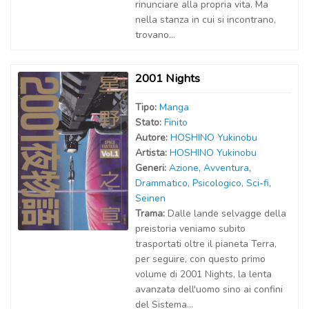
rinunciare alla propria vita. Ma
nella stanza in cui si incontrano,
trovano...
2001 Nights
Tipo:
Manga
Stato:
Finito
Autor
e
:
HOSHINO Yukinobu
Artist
a
:
HOSHINO Yukinobu
Generi:
Azione
,
Avventura
,
Drammatico
,
Psicologico
,
Sci-fi
,
Seinen
Trama:
Dalle lande selvagge della
preistoria veniamo subito
trasportati oltre il pianeta Terra,
per seguire, con questo primo
volume di 2001 Nights, la lenta
avanzata dell'uomo sino ai confini
del Sistema...