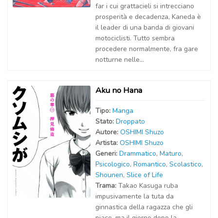
far i cui grattacieli si intrecciano
prosperità e decadenza, Kaneda è
il leader di una banda di giovani
motociclisti. Tutto sembra
procedere normalmente, fra gare
notturne nelle...
Aku no Hana
Tipo:
Manga
Stato:
Droppato
Autor
e
:
OSHIMI Shuzo
Artist
a
:
OSHIMI Shuzo
Generi:
Drammatico
,
Maturo
,
Psicologico
,
Romantico
,
Scolastico
,
Shounen
,
Slice of Life
Trama:
Takao Kasuga ruba
impusivamente la tuta da
ginnastica della ragazza che gli
piace, ma il giorno dopo la