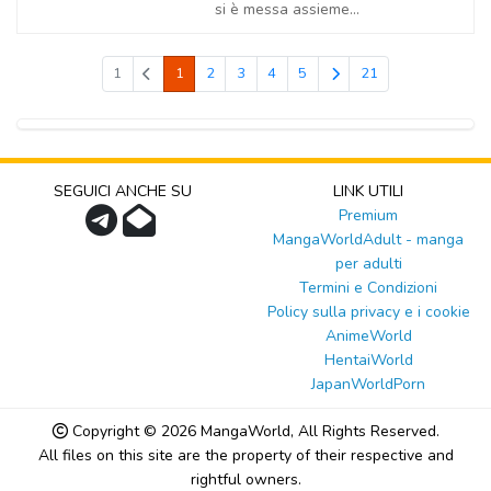
si è messa assieme...
1
1
2
3
4
5
21
SEGUICI ANCHE SU
LINK UTILI
Premium
MangaWorldAdult - manga
per adulti
Termini e Condizioni
Policy sulla privacy e i cookie
AnimeWorld
HentaiWorld
JapanWorldPorn
Copyright © 2026
MangaWorld
, All Rights Reserved.
All files on this site are the property of their respective and
rightful owners.