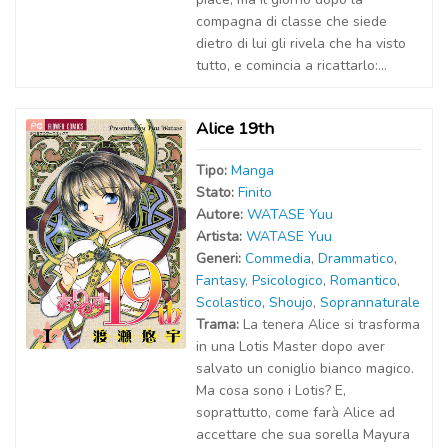
compagna di classe che siede
dietro di lui gli rivela che ha visto
tutto, e comincia a ricattarlo:...
Alice 19th
Tipo:
Manga
Stato:
Finito
Autor
e
:
WATASE Yuu
Artist
a
:
WATASE Yuu
Generi:
Commedia
,
Drammatico
,
Fantasy
,
Psicologico
,
Romantico
,
Scolastico
,
Shoujo
,
Soprannaturale
Trama:
La tenera Alice si trasforma
in una Lotis Master dopo aver
salvato un coniglio bianco magico.
Ma cosa sono i Lotis? E,
soprattutto, come farà Alice ad
accettare che sua sorella Mayura