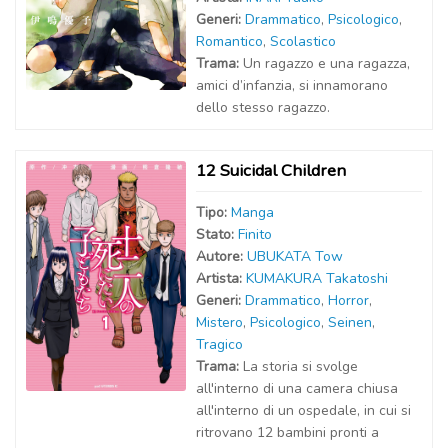
Generi:
Drammatico
,
Psicologico
,
Romantico
,
Scolastico
Trama:
Un ragazzo e una ragazza,
amici d’infanzia, si innamorano
dello stesso ragazzo.
12 Suicidal Children
Tipo:
Manga
Stato:
Finito
Autor
e
:
UBUKATA Tow
Artist
a
:
KUMAKURA Takatoshi
Generi:
Drammatico
,
Horror
,
Mistero
,
Psicologico
,
Seinen
,
Tragico
Trama:
La storia si svolge
all'interno di una camera chiusa
all'interno di un ospedale, in cui si
ritrovano 12 bambini pronti a