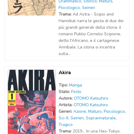
Drammatico
,
Storico
,
Maturo
,
Psicologico
,
Seinen
Trama:
Ad Astra - Scipio and
Hannibal narra le gesta di due dei
più grandi generali della storia: il
romano Publio Cornelio Scipione,
detto l'Africano, e il cartaginese
Annibale. La storia si incentra
sulla...
Akira
Tipo:
Manga
Stato:
Finito
Autor
e
:
OTOMO Katsuhiro
Artist
a
:
OTOMO Katsuhiro
Generi:
Azione
,
Maturo
,
Psicologico
,
Sci-fi
,
Seinen
,
Soprannaturale
,
Tragico
Trama:
2019… In una Neo-Tokyo,