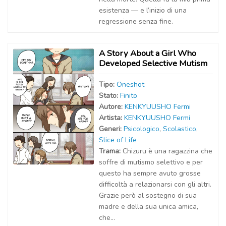
esistenza — e l’inizio di una
regressione senza fine.
A Story About a Girl Who
Developed Selective Mutism
Tipo:
Oneshot
Stato:
Finito
Autor
e
:
KENKYUUSHO Fermi
Artist
a
:
KENKYUUSHO Fermi
Generi:
Psicologico
,
Scolastico
,
Slice of Life
Trama:
Chizuru è una ragazzina che
soffre di mutismo selettivo e per
questo ha sempre avuto grosse
difficoltà a relazionarsi con gli altri.
Grazie però al sostegno di sua
madre e della sua unica amica,
che...