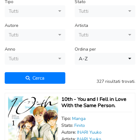
Tipo
Stato
Tutti
Tutti
Autore
Artista
Tutti
Tutti
Anno
Ordina per
Tutti
A-Z
Cerca
327 risultati trovati.
10th - You and I Fell in Love
With the Same Person.
Tipo:
Manga
Stato:
Finito
Autor
e
:
INARI Yuuko
Artist
a
:
INARI Yuuko