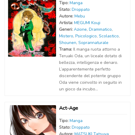
Tipo:
Manga
Stato:
Droppato
Autor
e
:
Mebu
Artist
a
:
MEGUMI Kouji
Generi:
Azione
,
Drammatico
,
Mistero
,
Psicologico
,
Scolastico
,
Shounen
,
Soprannaturale
Trama:
Il manga ruota attorno a
Teruaki Oda, un liceale dotato di
bellezza, intelligenza e denaro.
L’apparentemente perfetto
discendente del potente gruppo
Oda viene coinvolto in seguito in
un gioco da incubo...
Act-Age
Tipo:
Manga
Stato:
Droppato
Autor
e
:
MATSUKI Tatsuya