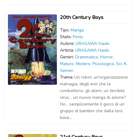
20th Century Boys
Tipo:
Manga
Stato:
Finito
Autor
e
:
URASAWA Naoki
Artist
a
:
URASAWA Naoki
Generi:
Drammatico
,
Horror
,
Maturo
,
Mistero
,
Psicologico
,
Sci-fi
,
Seinen
Trama:
Un robot, un'organizzazione
malvagia, degli eroi che la
combattono, gli alieni, un terribile
virus... un nuovo manga di azione?
No... semplicemente il gioco di un
gruppo di bambini che dalla loro
base...
21st Century Boys