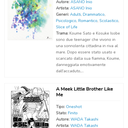
Autor
e
:
ASANO Inio
Artist
a
:
ASANO Inio
Generi:
Adulti
,
Drammatico
,
Psicologico
,
Romantico
,
Scolastico
,
Slice of Life
Trama:
Koume Sato e Kosuke Isobe
sono due teenager che vivono in
una sonnolenta cittadina in riva al
mare. Dopo essere stato usato e
scaricato dalla sua fiamma, Koume,
danneggiata emotivamente
dall'accaduto,...
A Meek Little Brother Like
Me
Tipo:
Oneshot
Stato:
Finito
Autor
e
:
WADA Takashi
Artist
a
:
WADA Takashi