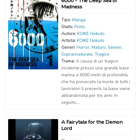
6000 - The Deep Sea of
Madness
Tipo:
Manga
Stato:
Finito
Autor
e
:
KOIKE Nokuto
Artist
a
:
KOIKE Nokuto
Generi:
Horror
,
Maturo
,
Seinen
,
Soprannaturale
,
Tragico
Trama:
A causa di un tragico
incidente presso una grande base
marina a 6000 metri di profondità,
che ha provocato la morte di tutti i
lavoratori lì presenti, la base viene
abbandonata per tre anni. In
seguito,...
A Fairytale for the Demon
Lord