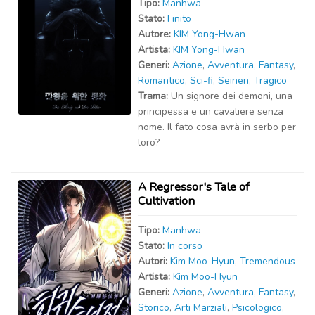
Tipo:
Manhwa
Stato:
Finito
Autor
e
:
KIM Yong-Hwan
Artist
a
:
KIM Yong-Hwan
Generi:
Azione
,
Avventura
,
Fantasy
,
Romantico
,
Sci-fi
,
Seinen
,
Tragico
Trama:
Un signore dei demoni, una
principessa e un cavaliere senza
nome. Il fato cosa avrà in serbo per
loro?
A Regressor's Tale of
Cultivation
Tipo:
Manhwa
Stato:
In corso
Autor
i
:
Kim Moo-Hyun
,
Tremendous
Artist
a
:
Kim Moo-Hyun
Generi:
Azione
,
Avventura
,
Fantasy
,
Storico
,
Arti Marziali
,
Psicologico
,