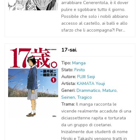
arrabbiare Cenerentola, è il dover
pulire e sgobbare tutto il giorno.
Possibile che solo i nobili abbiano
accesso al castello, ai balli e allo
sfarzo che li accompagna?! Per...
17-sai.
Tipo:
Manga
Stato:
Finito
Autor
e
:
FUJII Seiji
Artist
a
:
KAMATA Youji
Generi:
Drammatico
,
Maturo
,
Seinen
,
Tragico
Trama:
Il manga racconta le
vicende realmente accadute di una
diciassettenne rapita e torturata
da un gruppo di coetanei.
Inizialmente due studenti di nome
Hiroki e Takashi vengono tratti in