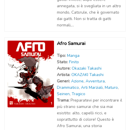
annegata, si è svegliata in un altro
mondo, Catsrule, che è governato
dai gatti. Non si tratta di gatti
normali,...
Afro Samurai
Tipo:
Manga
Stato:
Finito
Autor
e
:
Okazaki Takashi
Artist
a
:
OKAZAKI Takashi
Generi:
Azione
,
Avventura
,
Drammatico
,
Arti Marziali
,
Maturo
,
Seinen
,
Tragico
Trama:
Preparatevi per incontrare il
più strano samurai che sia mai
esistito: alto, capelli ricci, e
soprattutto di colore! Questo è
Afro Samurai, una storia