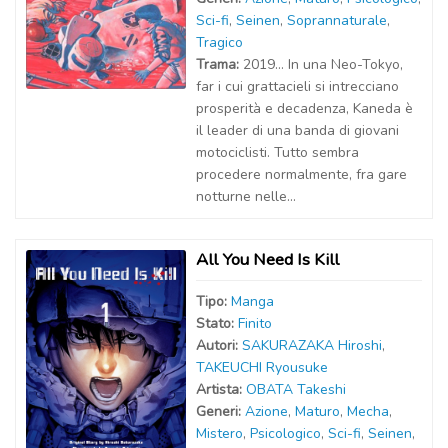
Sci-fi
,
Seinen
,
Soprannaturale
,
Tragico
Trama:
2019… In una Neo-Tokyo,
far i cui grattacieli si intrecciano
prosperità e decadenza, Kaneda è
il leader di una banda di giovani
motociclisti. Tutto sembra
procedere normalmente, fra gare
notturne nelle...
All You Need Is Kill
Tipo:
Manga
Stato:
Finito
Autor
i
:
SAKURAZAKA Hiroshi
,
TAKEUCHI Ryousuke
Artist
a
:
OBATA Takeshi
Generi:
Azione
,
Maturo
,
Mecha
,
Mistero
,
Psicologico
,
Sci-fi
,
Seinen
,