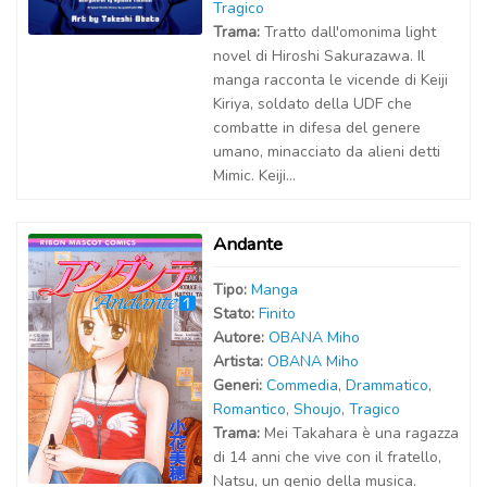
Tragico
Trama:
Tratto dall'omonima light
novel di Hiroshi Sakurazawa. Il
manga racconta le vicende di Keiji
Kiriya, soldato della UDF che
combatte in difesa del genere
umano, minacciato da alieni detti
Mimic. Keiji...
Andante
Tipo:
Manga
Stato:
Finito
Autor
e
:
OBANA Miho
Artist
a
:
OBANA Miho
Generi:
Commedia
,
Drammatico
,
Romantico
,
Shoujo
,
Tragico
Trama:
Mei Takahara è una ragazza
di 14 anni che vive con il fratello,
Natsu, un genio della musica.