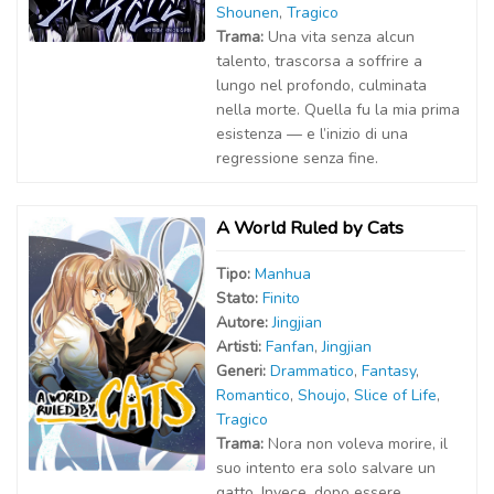
Shounen
,
Tragico
Trama:
Una vita senza alcun
talento, trascorsa a soffrire a
lungo nel profondo, culminata
nella morte. Quella fu la mia prima
esistenza — e l’inizio di una
regressione senza fine.
A World Ruled by Cats
Tipo:
Manhua
Stato:
Finito
Autor
e
:
Jingjian
Artist
i
:
Fanfan
,
Jingjian
Generi:
Drammatico
,
Fantasy
,
Romantico
,
Shoujo
,
Slice of Life
,
Tragico
Trama:
Nora non voleva morire, il
suo intento era solo salvare un
gatto. Invece, dopo essere