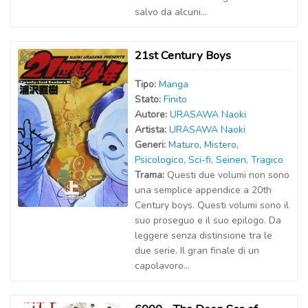
salvo da alcuni...
21st Century Boys
Tipo:
Manga
Stato:
Finito
Autor
e
:
URASAWA Naoki
Artist
a
:
URASAWA Naoki
Generi:
Maturo
,
Mistero
,
Psicologico
,
Sci-fi
,
Seinen
,
Tragico
Trama:
Questi due volumi non sono
una semplice appendice a 20th
Century boys. Questi volumi sono il
suo proseguo e il suo epilogo. Da
leggere senza distinsione tra le
due serie. Il gran finale di un
capolavoro...