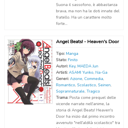
Suona il sassofono, è abbastanza
brava, ma non ha le doti innate del
fratello. Ha un carattere molto
forte...
Angel Beats! - Heaven's Door
Tipo:
Manga
Stato:
Finito
Autor
i
:
Key
,
MAEDA Jun
Artist
i
:
ASAMI Yuriko
,
Na-Ga
Generi:
Azione
,
Commedia
,
Romantico
,
Scolastico
,
Seinen
,
Soprannaturale
,
Tragico
Trama:
Posta come prequel delle
vicende narrate nell'anime, la
storia di Angel Beats! Heaven's
Door ha inizio dal primo incontro
avvenuto "nell'aldilà scolastico" tra