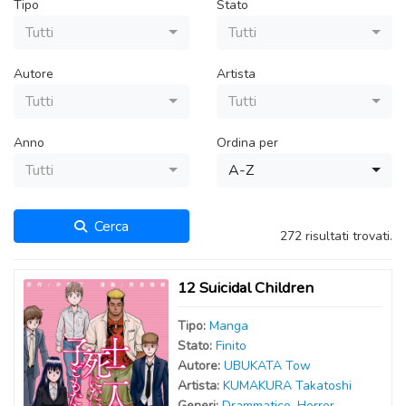
Tipo
Stato
Tutti
Tutti
Autore
Artista
Tutti
Tutti
Anno
Ordina per
Tutti
A-Z
Cerca
272 risultati trovati.
12 Suicidal Children
Tipo:
Manga
Stato:
Finito
Autor
e
:
UBUKATA Tow
Artist
a
:
KUMAKURA Takatoshi
Generi:
Drammatico
,
Horror
,