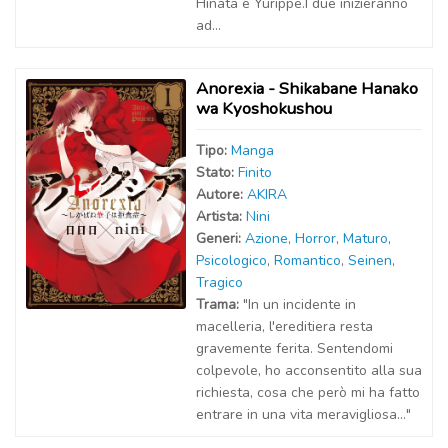
Hinata e Yurippe.I due inizieranno
ad...
Anorexia - Shikabane Hanako
wa Kyoshokushou
Tipo:
Manga
Stato:
Finito
Autor
e
:
AKIRA
Artist
a
:
Nini
Generi:
Azione
,
Horror
,
Maturo
,
Psicologico
,
Romantico
,
Seinen
,
Tragico
Trama:
"In un incidente in
macelleria, l'ereditiera resta
gravemente ferita. Sentendomi
colpevole, ho acconsentito alla sua
richiesta, cosa che però mi ha fatto
entrare in una vita meravigliosa..."