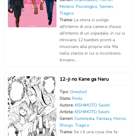
Mistero
,
Psicologico
,
Seinen
,
Tragico
Trama:
La storia si svolge
all'interno di una camera chiusa
all'interno di un ospedale, in cui si
ritrovano 12 bambini pronti a
rinunciare alla propria vita. Ma
nella stanza in cui si incontrano,
trovano...
12-ji no Kane ga Naru
Tipo:
Oneshot
Stato:
Finito
Autor
e
:
KISHIMOTO Seishi
Artist
a
:
KISHIMOTO Seishi
Generi:
Commedia
,
Fantasy
,
Horror
,
Shoujo
,
Tragico
Trama:
Se c’è una cosa che fa