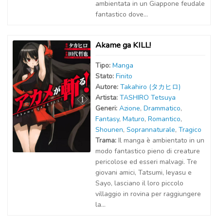
ambientata in un Giappone feudale
fantastico dove...
Akame ga KILL!
Tipo:
Manga
Stato:
Finito
Autor
e
:
Takahiro (タカヒロ)
Artist
a
:
TASHIRO Tetsuya
Generi:
Azione
,
Drammatico
,
Fantasy
,
Maturo
,
Romantico
,
Shounen
,
Soprannaturale
,
Tragico
Trama:
Il manga è ambientato in un
modo fantastico pieno di creature
pericolose ed esseri malvagi. Tre
giovani amici, Tatsumi, Ieyasu e
Sayo, lasciano il loro piccolo
villaggio in rovina per raggiungere
la...