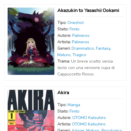
Akazukin to Yasashii Ookami
Tipo:
Oneshot
Stato:
Finito
Autor
e
:
Palmeros
Artist
a
:
Palmeros
Generi:
Drammatico
,
Fantasy
,
Maturo
,
Tragico
Trama:
Un breve scatto senza
testo con una versione cupa di
Cappuccetto Rosso.
Akira
Tipo:
Manga
Stato:
Finito
Autor
e
:
OTOMO Katsuhiro
Artist
a
:
OTOMO Katsuhiro
Generi:
Azione
,
Maturo
,
Psicologico
,