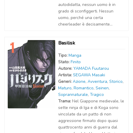
autodidatta, nessun uomo è in
grado di sconfiggerti. Nessun
uomo, perché una certa
cheerleader è decisamente...
Basilisk
Tipo:
Manga
Stato:
Finito
Autor
e
:
YAMADA Fuutarou
Artist
a
:
SEGAWA Masaki
Generi:
Azione
,
Avventura
,
Storico
,
Maturo
,
Romantico
,
Seinen
,
Soprannaturale
,
Tragico
Trama:
Nel Giappone medievale, le
sette ninja di Iga e di Koga sono
vincolate da un patto di non
aggressione firmato dopo quasi
quattrocento anni di guerra dal