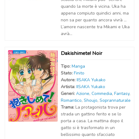
quando la morte è vicina. Uka ha
appena compiuto quindici anni, ma
non sa per quanto ancora vivrà …
L’amore nascente tra Mikami e Uka
avrà...
Dakishimete! Noir
Tipo:
Manga
Stato:
Finito
Autor
e
:
IISAKA Yukako
Artist
a
:
IISAKA Yukako
Generi:
Azione
,
Commedia
,
Fantasy
,
Romantico
,
Shoujo
,
Soprannaturale
Trama:
La protagonista trova per
strada un gattino ferito e se lo
porta a casa. La mattina dopo il
gatto si è trasformato in un
bellissimo quanto sfacciato