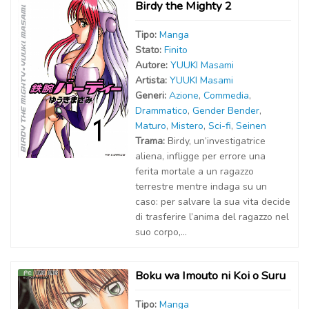
Birdy the Mighty 2
Tipo:
Manga
Stato:
Finito
Autor
e
:
YUUKI Masami
Artist
a
:
YUUKI Masami
Generi:
Azione
,
Commedia
,
Drammatico
,
Gender Bender
,
Maturo
,
Mistero
,
Sci-fi
,
Seinen
Trama:
Birdy, un’investigatrice
aliena, infligge per errore una
ferita mortale a un ragazzo
terrestre mentre indaga su un
caso: per salvare la sua vita decide
di trasferire l’anima del ragazzo nel
suo corpo,...
Boku wa Imouto ni Koi o Suru
Tipo:
Manga