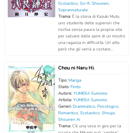
Scolastico
,
Sci-fi
,
Shounen
,
Soprannaturale
Trama:
È la storia di Kazuki Muto,
uno studente delle superiori che
rischia senza paura la propria vita
per salvare dalle spire di un mostro
una ragazza in difficoltà. Un atto
però che gli verrà a costare...
Chou ni Naru Hi.
Tipo:
Manga
Stato:
Finito
Autor
e
:
YUMEKA Sumomo
Artist
a
:
YUMEKA Sumomo
Generi:
Drammatico
,
Psicologico
,
Romantico
,
Scolastico
,
Shoujo
,
Shounen Ai
Trama:
C’è una voce in giro per la
scuola che Mikami può “sentire”