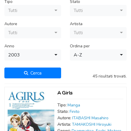
Tipo
Stato
Tutti
Tutti
Autore
Artista
Tutti
Tutti
Anno
Ordina per
2003
A-Z
Cerca
45 risultati trovati.
A Girls
Tipo:
Manga
Stato:
Finito
Autor
e
:
ITABASHI Masahiro
Artist
a
:
TAMAKOSHI Hiroyuki
Generi:
Drammatico
,
Ecchi
,
Mistero
,