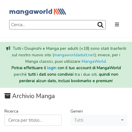
Tutti i Doujinshi e Manga per adulti (+18) sono stati trasferiti
sul nostro nuovo sito (
mangaworldadult.net
); invece, per i
Manga classici, puoi utilizzare
MangaWorld
.
Potrai effettuare il
login
con il tuo account di MangaWorld
perchè
tutti i dati sono condivisi
tra i due siti,
quindi non
perderai alcun dato, inclusi bookmarks e premium
!
Archivio Manga
Ricerca
Generi
Tutti