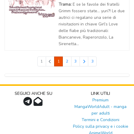
Trama:
E se le favole dei fratelli
Grimm fossero state… yuri?! Le due
autrici ci regalano una serie di
rivisitazioni in chiave Girl’s Love
delle fiabe più tradizionali:
Biancaneve, Raperonzolo, La
Sirenetta...
1
1
2
3
3
SEGUICI ANCHE SU
LINK UTILI
Premium
MangaWorldAdult - manga
per adulti
Termini e Condizioni
Policy sulla privacy e i cookie
AnimeWorld