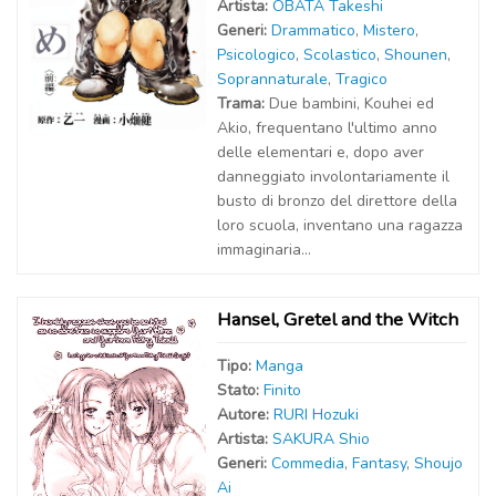
Artist
a
:
OBATA Takeshi
Generi:
Drammatico
,
Mistero
,
Psicologico
,
Scolastico
,
Shounen
,
Soprannaturale
,
Tragico
Trama:
Due bambini, Kouhei ed
Akio, frequentano l'ultimo anno
delle elementari e, dopo aver
danneggiato involontariamente il
busto di bronzo del direttore della
loro scuola, inventano una ragazza
immaginaria...
Hansel, Gretel and the Witch
Tipo:
Manga
Stato:
Finito
Autor
e
:
RURI Hozuki
Artist
a
:
SAKURA Shio
Generi:
Commedia
,
Fantasy
,
Shoujo
Ai