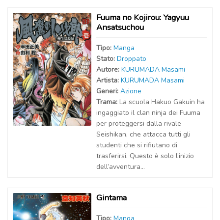
Fuuma no Kojirou: Yagyuu
Ansatsuchou
Tipo:
Manga
Stato:
Droppato
Autor
e
:
KURUMADA Masami
Artist
a
:
KURUMADA Masami
Generi:
Azione
Trama:
La scuola Hakuo Gakuin ha
ingaggiato il clan ninja dei Fuuma
per proteggersi dalla rivale
Seishikan, che attacca tutti gli
studenti che si rifiutano di
trasferirsi. Questo è solo l’inizio
dell’avventura...
Gintama
Tipo:
Manga