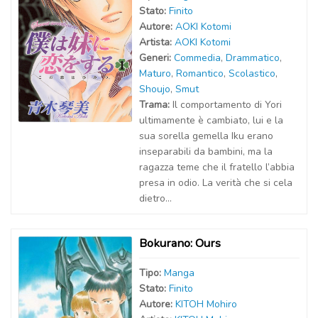
Stato:
Finito
Autor
e
:
AOKI Kotomi
Artist
a
:
AOKI Kotomi
Generi:
Commedia
,
Drammatico
,
Maturo
,
Romantico
,
Scolastico
,
Shoujo
,
Smut
Trama:
Il comportamento di Yori
ultimamente è cambiato, lui e la
sua sorella gemella Iku erano
inseparabili da bambini, ma la
ragazza teme che il fratello l’abbia
presa in odio. La verità che si cela
dietro...
Bokurano: Ours
Tipo:
Manga
Stato:
Finito
Autor
e
:
KITOH Mohiro