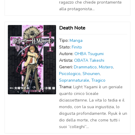
ragazzo che chiede prontamente
alla protagonista...
Death Note
Tipo:
Manga
Stato:
Finito
Autor
e
:
OHBA Tsugumi
Artist
a
:
OBATA Takeshi
Generi:
Drammatico
,
Mistero
,
Psicologico
,
Shounen
,
Soprannaturale
,
Tragico
Trama:
Light Yagami è un geniale
quanto cinico liceale
diciassettenne. La vita lo tedia e il
mondo, con la sua ingiustizia, lo
disgusta profondamente. Ryuk è un
dio della morte, che come tutti i
suoi “colleghi”...