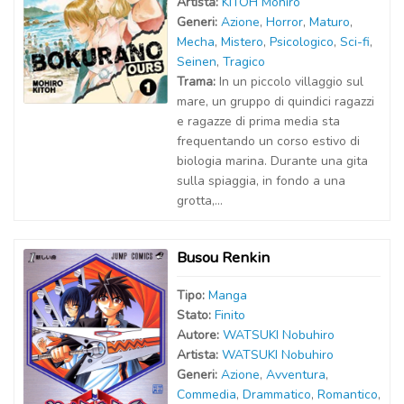
Artist
a
:
KITOH Mohiro
Generi:
Azione
,
Horror
,
Maturo
,
Mecha
,
Mistero
,
Psicologico
,
Sci-fi
,
Seinen
,
Tragico
Trama:
In un piccolo villaggio sul
mare, un gruppo di quindici ragazzi
e ragazze di prima media sta
frequentando un corso estivo di
biologia marina. Durante una gita
sulla spiaggia, in fondo a una
grotta,...
Busou Renkin
Tipo:
Manga
Stato:
Finito
Autor
e
:
WATSUKI Nobuhiro
Artist
a
:
WATSUKI Nobuhiro
Generi:
Azione
,
Avventura
,
Commedia
,
Drammatico
,
Romantico
,