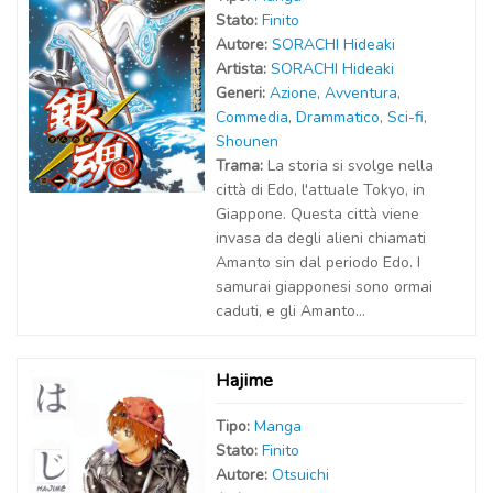
Stato:
Finito
Autor
e
:
SORACHI Hideaki
Artist
a
:
SORACHI Hideaki
Generi:
Azione
,
Avventura
,
Commedia
,
Drammatico
,
Sci-fi
,
Shounen
Trama:
La storia si svolge nella
città di Edo, l'attuale Tokyo, in
Giappone. Questa città viene
invasa da degli alieni chiamati
Amanto sin dal periodo Edo. I
samurai giapponesi sono ormai
caduti, e gli Amanto...
Hajime
Tipo:
Manga
Stato:
Finito
Autor
e
:
Otsuichi