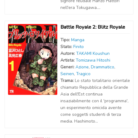
signore feudale Hanzo Hattori
nell'era Tokugawa....
Battle Royale 2: Blitz Royale
Tipo:
Manga
Stato:
Finito
Autor
e
:
TAKAMI Koushun
Artist
a
:
Tomizawa Hitoshi
Generi:
Azione
,
Drammatico
,
Seinen
,
Tragico
Trama:
Lo stato totalitario orientale
chiamato Repubblica della Grande
Asia dell'Est continua
insaziabilmente con il 'programma',
un esperimento omicida avente
come soggetti studenti di terza
media. Hashimoto...