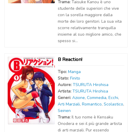
Trama:
Taisuke Kanou è uno
studente delle superiori che vive
con la sorella maggiore dalla
morte dei loro genitori. La sua vita
scorre relativamente tranquilla
insieme al suo migliore amico, che
spesso si...
B Reaction!
Tipo:
Manga
Stato:
Finito
Autor
e
:
TSURUTA Hirohisa
Artist
a
:
TSURUTA Hirohisa
Generi:
Azione
,
Commedia
,
Ecchi
,
Arti Marziali
,
Romantico
,
Scolastico
,
Seinen
Trama:
Il tuo nome è Kensaku
Onodera e sei il più grande artista
di arti marziali. Pur essendo