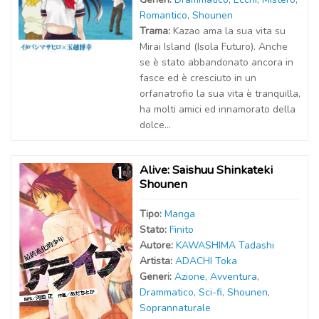
Romantico
,
Shounen
Trama:
Kazao ama la sua vita su
Mirai Island (Isola Futuro). Anche
se è stato abbandonato ancora in
fasce ed è cresciuto in un
orfanatrofio la sua vita è tranquilla,
ha molti amici ed innamorato della
dolce...
Alive: Saishuu Shinkateki
Shounen
Tipo:
Manga
Stato:
Finito
Autor
e
:
KAWASHIMA Tadashi
Artist
a
:
ADACHI Toka
Generi:
Azione
,
Avventura
,
Drammatico
,
Sci-fi
,
Shounen
,
Soprannaturale