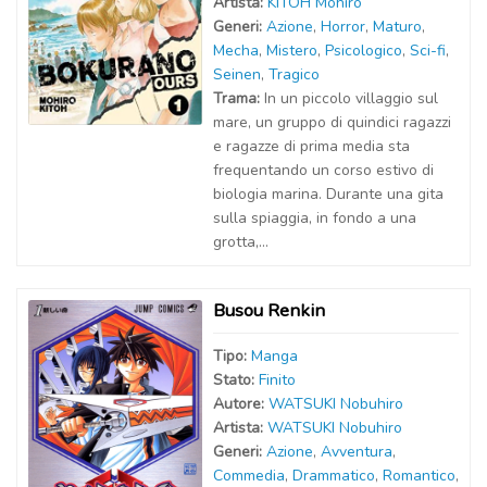
Artist
a
:
KITOH Mohiro
Generi:
Azione
,
Horror
,
Maturo
,
Mecha
,
Mistero
,
Psicologico
,
Sci-fi
,
Seinen
,
Tragico
Trama:
In un piccolo villaggio sul
mare, un gruppo di quindici ragazzi
e ragazze di prima media sta
frequentando un corso estivo di
biologia marina. Durante una gita
sulla spiaggia, in fondo a una
grotta,...
Busou Renkin
Tipo:
Manga
Stato:
Finito
Autor
e
:
WATSUKI Nobuhiro
Artist
a
:
WATSUKI Nobuhiro
Generi:
Azione
,
Avventura
,
Commedia
,
Drammatico
,
Romantico
,