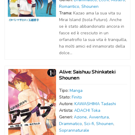
Romantico
,
Shounen
Trama:
Kazao ama la sua vita su
Mirai Island (Isola Futuro). Anche
se è stato abbandonato ancora in
fasce ed è cresciuto in un
orfanatrofio la sua vita è tranquilla,
ha molti amici ed innamorato della
dolce...
Alive: Saishuu Shinkateki
Shounen
Tipo:
Manga
Stato:
Finito
Autor
e
:
KAWASHIMA Tadashi
Artist
a
:
ADACHI Toka
Generi:
Azione
,
Avventura
,
Drammatico
,
Sci-fi
,
Shounen
,
Soprannaturale