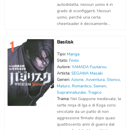
autodidatta, nessun uomo è in
grado di sconfiggerti. Nessun
uomo, perché una certa
cheerleader è decisamente...
Basilisk
Tipo:
Manga
Stato:
Finito
Autor
e
:
YAMADA Fuutarou
Artist
a
:
SEGAWA Masaki
Generi:
Azione
,
Avventura
,
Storico
,
Maturo
,
Romantico
,
Seinen
,
Soprannaturale
,
Tragico
Trama:
Nel Giappone medievale, le
sette ninja di Iga e di Koga sono
vincolate da un patto di non
aggressione firmato dopo quasi
quattrocento anni di guerra dal