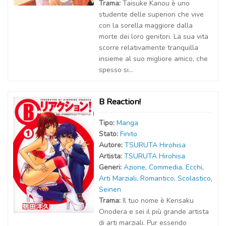
Trama:
Taisuke Kanou è uno
studente delle superiori che vive
con la sorella maggiore dalla
morte dei loro genitori. La sua vita
scorre relativamente tranquilla
insieme al suo migliore amico, che
spesso si...
B Reaction!
Tipo:
Manga
Stato:
Finito
Autor
e
:
TSURUTA Hirohisa
Artist
a
:
TSURUTA Hirohisa
Generi:
Azione
,
Commedia
,
Ecchi
,
Arti Marziali
,
Romantico
,
Scolastico
,
Seinen
Trama:
Il tuo nome è Kensaku
Onodera e sei il più grande artista
di arti marziali. Pur essendo