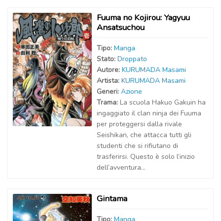
Fuuma no Kojirou: Yagyuu
Ansatsuchou
Tipo:
Manga
Stato:
Droppato
Autor
e
:
KURUMADA Masami
Artist
a
:
KURUMADA Masami
Generi:
Azione
Trama:
La scuola Hakuo Gakuin ha
ingaggiato il clan ninja dei Fuuma
per proteggersi dalla rivale
Seishikan, che attacca tutti gli
studenti che si rifiutano di
trasferirsi. Questo è solo l’inizio
dell’avventura...
Gintama
Tipo:
Manga