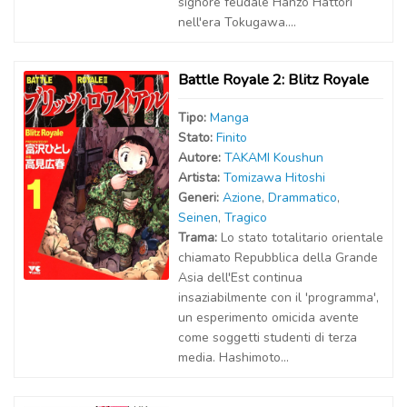
signore feudale Hanzo Hattori
nell'era Tokugawa....
Battle Royale 2: Blitz Royale
Tipo:
Manga
Stato:
Finito
Autor
e
:
TAKAMI Koushun
Artist
a
:
Tomizawa Hitoshi
Generi:
Azione
,
Drammatico
,
Seinen
,
Tragico
Trama:
Lo stato totalitario orientale
chiamato Repubblica della Grande
Asia dell'Est continua
insaziabilmente con il 'programma',
un esperimento omicida avente
come soggetti studenti di terza
media. Hashimoto...