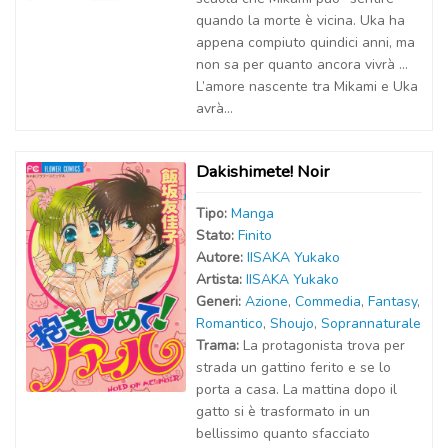
quando la morte è vicina. Uka ha
appena compiuto quindici anni, ma
non sa per quanto ancora vivrà …
L’amore nascente tra Mikami e Uka
avrà...
Dakishimete! Noir
Tipo:
Manga
Stato:
Finito
Autor
e
:
IISAKA Yukako
Artist
a
:
IISAKA Yukako
Generi:
Azione
,
Commedia
,
Fantasy
,
Romantico
,
Shoujo
,
Soprannaturale
Trama:
La protagonista trova per
strada un gattino ferito e se lo
porta a casa. La mattina dopo il
gatto si è trasformato in un
bellissimo quanto sfacciato