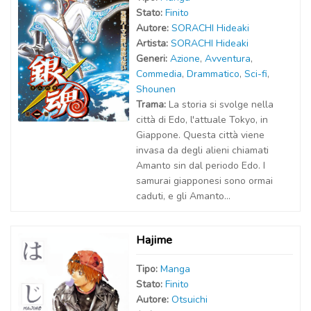
Stato:
Finito
Autor
e
:
SORACHI Hideaki
Artist
a
:
SORACHI Hideaki
Generi:
Azione
,
Avventura
,
Commedia
,
Drammatico
,
Sci-fi
,
Shounen
Trama:
La storia si svolge nella
città di Edo, l'attuale Tokyo, in
Giappone. Questa città viene
invasa da degli alieni chiamati
Amanto sin dal periodo Edo. I
samurai giapponesi sono ormai
caduti, e gli Amanto...
Hajime
Tipo:
Manga
Stato:
Finito
Autor
e
:
Otsuichi