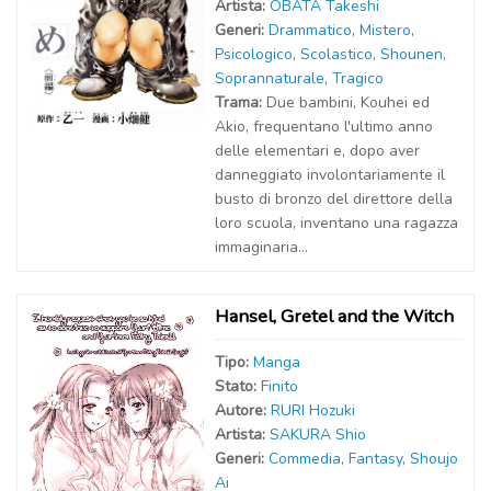
Artist
a
:
OBATA Takeshi
Generi:
Drammatico
,
Mistero
,
Psicologico
,
Scolastico
,
Shounen
,
Soprannaturale
,
Tragico
Trama:
Due bambini, Kouhei ed
Akio, frequentano l'ultimo anno
delle elementari e, dopo aver
danneggiato involontariamente il
busto di bronzo del direttore della
loro scuola, inventano una ragazza
immaginaria...
Hansel, Gretel and the Witch
Tipo:
Manga
Stato:
Finito
Autor
e
:
RURI Hozuki
Artist
a
:
SAKURA Shio
Generi:
Commedia
,
Fantasy
,
Shoujo
Ai