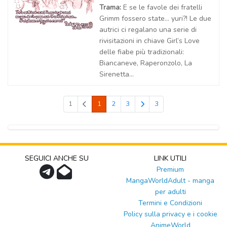
Trama:
E se le favole dei fratelli
Grimm fossero state… yuri?! Le due
autrici ci regalano una serie di
rivisitazioni in chiave Girl’s Love
delle fiabe più tradizionali:
Biancaneve, Raperonzolo, La
Sirenetta...
1
1
2
3
3
SEGUICI ANCHE SU
LINK UTILI
Premium
MangaWorldAdult - manga
per adulti
Termini e Condizioni
Policy sulla privacy e i cookie
AnimeWorld