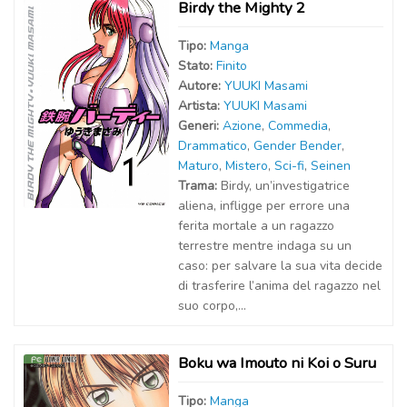
Birdy the Mighty 2
Tipo:
Manga
Stato:
Finito
Autor
e
:
YUUKI Masami
Artist
a
:
YUUKI Masami
Generi:
Azione
,
Commedia
,
Drammatico
,
Gender Bender
,
Maturo
,
Mistero
,
Sci-fi
,
Seinen
Trama:
Birdy, un’investigatrice
aliena, infligge per errore una
ferita mortale a un ragazzo
terrestre mentre indaga su un
caso: per salvare la sua vita decide
di trasferire l’anima del ragazzo nel
suo corpo,...
Boku wa Imouto ni Koi o Suru
Tipo:
Manga