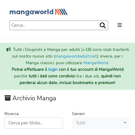
Tutti i Doujinshi e Manga per adulti (+18) sono stati trasferiti
sul nostro nuovo sito (
mangaworldadult.net
); invece, per i
Manga classici, puoi utilizzare
MangaWorld
.
Potrai effettuare il
login
con il tuo account di MangaWorld
perchè
tutti i dati sono condivisi
tra i due siti,
quindi non
perderai alcun dato, inclusi bookmarks e premium
!
Archivio Manga
Ricerca
Generi
Tutti