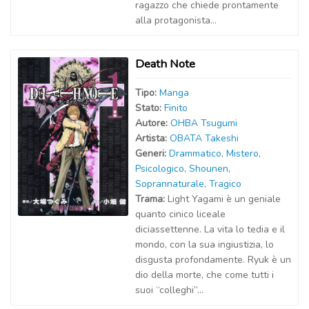
ragazzo che chiede prontamente
alla protagonista...
Death Note
Tipo:
Manga
Stato:
Finito
Autor
e
:
OHBA Tsugumi
Artist
a
:
OBATA Takeshi
Generi:
Drammatico
,
Mistero
,
Psicologico
,
Shounen
,
Soprannaturale
,
Tragico
Trama:
Light Yagami è un geniale
quanto cinico liceale
diciassettenne. La vita lo tedia e il
mondo, con la sua ingiustizia, lo
disgusta profondamente. Ryuk è un
dio della morte, che come tutti i
suoi “colleghi”...