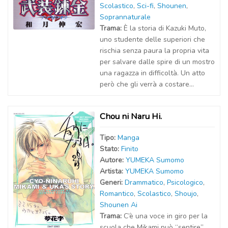
Scolastico
,
Sci-fi
,
Shounen
,
Soprannaturale
Trama:
È la storia di Kazuki Muto,
uno studente delle superiori che
rischia senza paura la propria vita
per salvare dalle spire di un mostro
una ragazza in difficoltà. Un atto
però che gli verrà a costare...
Chou ni Naru Hi.
Tipo:
Manga
Stato:
Finito
Autor
e
:
YUMEKA Sumomo
Artist
a
:
YUMEKA Sumomo
Generi:
Drammatico
,
Psicologico
,
Romantico
,
Scolastico
,
Shoujo
,
Shounen Ai
Trama:
C’è una voce in giro per la
scuola che Mikami può “sentire”