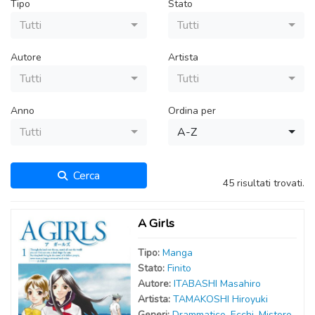
Tipo
Stato
Tutti
Tutti
Autore
Artista
Tutti
Tutti
Anno
Ordina per
Tutti
A-Z
Cerca
45 risultati trovati.
A Girls
Tipo:
Manga
Stato:
Finito
Autor
e
:
ITABASHI Masahiro
Artist
a
:
TAMAKOSHI Hiroyuki
Generi:
Drammatico
,
Ecchi
,
Mistero
,