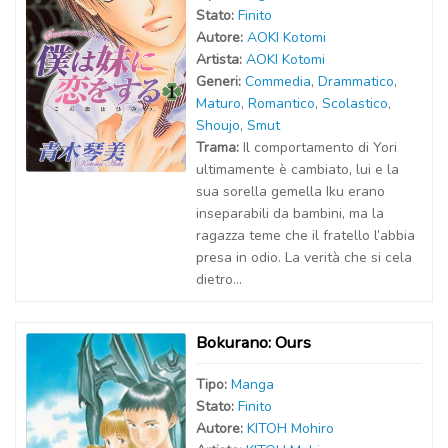
Stato:
Finito
Autor
e
:
AOKI Kotomi
Artist
a
:
AOKI Kotomi
Generi:
Commedia
,
Drammatico
,
Maturo
,
Romantico
,
Scolastico
,
Shoujo
,
Smut
Trama:
Il comportamento di Yori
ultimamente è cambiato, lui e la
sua sorella gemella Iku erano
inseparabili da bambini, ma la
ragazza teme che il fratello l’abbia
presa in odio. La verità che si cela
dietro...
Bokurano: Ours
Tipo:
Manga
Stato:
Finito
Autor
e
:
KITOH Mohiro