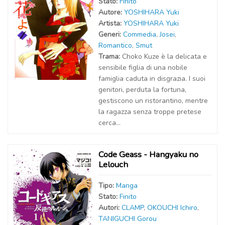
Stato:
Finito
Autor
e
:
YOSHIHARA Yuki
Artist
a
:
YOSHIHARA Yuki
Generi:
Commedia
,
Josei
,
Romantico
,
Smut
Trama:
Choko Kuze è la delicata e
sensibile figlia di una nobile
famiglia caduta in disgrazia. I suoi
genitori, perduta la fortuna,
gestiscono un ristorantino, mentre
la ragazza senza troppe pretese
cerca...
Code Geass - Hangyaku no
Lelouch
Tipo:
Manga
Stato:
Finito
Autor
i
:
CLAMP
,
OKOUCHI Ichiro
,
TANIGUCHI Gorou