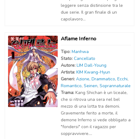
leggere senza distinsione tra le
due serie. Il gran finale di un
capolavoro...
Aflame Inferno
Tipo:
Manhwa
Stato:
Cancellato
Autor
e
:
LIM Dall-Young
Artist
a
:
KIM Kwang-Hyun
Generi:
Azione
,
Drammatico
,
Ecchi
,
Romantico
,
Seinen
,
Soprannaturale
Trama:
Kang Shichan è un liceale,
che si ritrova una sera nel bel
mezzo di una lotta tra demoni.
Gravemente ferito a morte, il
demone Inferno si vede obbligato a
"fondersi" con il ragazzo per
soppravvivere....