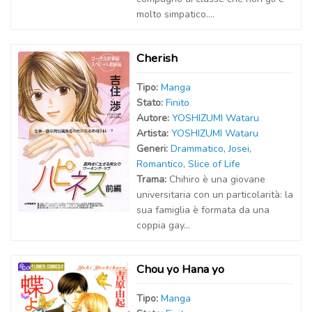
molto simpatico....
Cherish
Tipo:
Manga
Stato:
Finito
Autor
e
:
YOSHIZUMI Wataru
Artist
a
:
YOSHIZUMI Wataru
Generi:
Drammatico
,
Josei
,
Romantico
,
Slice of Life
Trama:
Chihiro è una giovane
universitaria con un particolarità: la
sua famiglia è formata da una
coppia gay…
Chou yo Hana yo
Tipo:
Manga