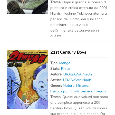
Trama:
Dopo il grande successo di
pubblico e critica ottenuto da 2001
Nights, Hoshino Yukinobu ritorna a
parlarci dell’uomo, dei suoi sogni,
del mistero della vita e
dell’immensità dell’universo in
questa...
21st Century Boys
Tipo:
Manga
Stato:
Finito
Autor
e
:
URASAWA Naoki
Artist
a
:
URASAWA Naoki
Generi:
Maturo
,
Mistero
,
Psicologico
,
Sci-fi
,
Seinen
,
Tragico
Trama:
Questi due volumi non sono
una semplice appendice a 20th
Century boys. Questi volumi sono il
suo proseguo e il suo epilogo. Da