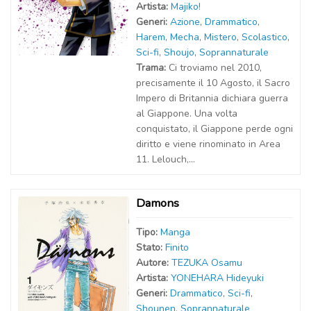
Artist
a
:
Majiko!
Generi:
Azione
,
Drammatico
,
Harem
,
Mecha
,
Mistero
,
Scolastico
,
Sci-fi
,
Shoujo
,
Soprannaturale
Trama:
Ci troviamo nel 2010,
precisamente il 10 Agosto, il Sacro
Impero di Britannia dichiara guerra
al Giappone. Una volta
conquistato, il Giappone perde ogni
diritto e viene rinominato in Area
11. Lelouch,...
Damons
Tipo:
Manga
Stato:
Finito
Autor
e
:
TEZUKA Osamu
Artist
a
:
YONEHARA Hideyuki
Generi:
Drammatico
,
Sci-fi
,
Shounen
,
Soprannaturale