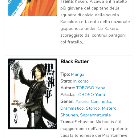
Trama:
Kakeru Aizawa è il fratello
più giovane del capitano della
squadra di calcio della scuola
Kamakura e talento della nazionale
giapponese under-15. Kakeru,
scoraggiato dai continui paragoni
col fratello,...
Black Butler
Tipo:
Manga
Stato:
In corso
Autor
e
:
TOBOSO Yana
Artist
a
:
TOBOSO Yana
Generi:
Azione
,
Commedia
,
Drammatico
,
Storico
,
Mistero
,
Shounen
,
Soprannaturale
Trama:
Sebastian Michaelis è il
maggiordomo dell’antica e potente
casata londinese dei Phantomhive.