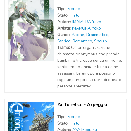
Tipo:
Manga
Stato:
Finito
Autor
e
:
IMAMURA Yoko
Artist
a
:
IMAMURA Yoko
Generi:
Azione
,
Drammatico
,
Storico
,
Romantico
,
Shoujo
Trama:
C’è un’organizzazione
chiamata Anonymous che prende
bambini e li cresce senza un nome,
sentimenti o anima e li usa come
assassini. Le emozioni possono
raggiungiungere il cuore di queste
persone spietate?...
Ar Tonelico - Arpeggio
Tipo:
Manga
Stato:
Finito
Autor
e
:
AYA Megumu