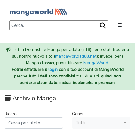
Tutti i Doujinshi e Manga per adulti (+18) sono stati trasferiti
sul nostro nuovo sito (
mangaworldadult.net
); invece, per i
Manga classici, puoi utilizzare
MangaWorld
.
Potrai effettuare il
login
con il tuo account di MangaWorld
perchè
tutti i dati sono condivisi
tra i due siti,
quindi non
perderai alcun dato, inclusi bookmarks e premium
!
Archivio Manga
Ricerca
Generi
Tutti