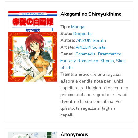
Akagami no Shirayukihime
Tipo:
Manga
Stato:
Droppato
Autor
e
:
AKIZUKI Sorata
Artist
a
:
AKIZUKI Sorata
Generi:
Commedia
,
Drammatico
,
Fantasy
,
Romantico
,
Shoujo
,
Slice
of Life
Trama:
Shirayuki è una ragazza
allegra e gentile nota per i unici
capelli rossi. Un giorno l’eccentrico
principe del suo regno le ordina di
diventare la sua concubina. Per
questo, la ragazza si taglia i
capelli...
Anonymous