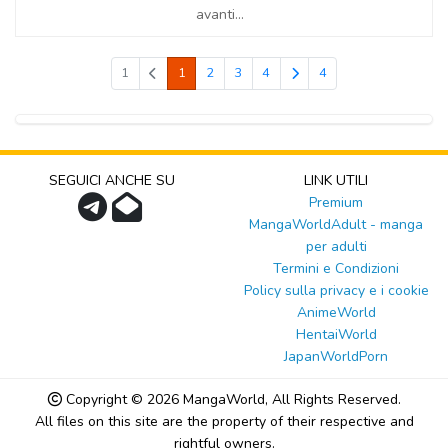
avanti...
1
1
2
3
4
4
SEGUICI ANCHE SU
LINK UTILI
Premium
MangaWorldAdult - manga
per adulti
Termini e Condizioni
Policy sulla privacy e i cookie
AnimeWorld
HentaiWorld
JapanWorldPorn
Copyright © 2026
MangaWorld
, All Rights Reserved.
All files on this site are the property of their respective and
rightful owners.