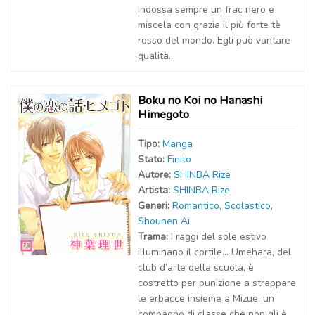
Indossa sempre un frac nero e
miscela con grazia il più forte tè
rosso del mondo. Egli può vantare
qualità...
Boku no Koi no Hanashi
Himegoto
Tipo:
Manga
Stato:
Finito
Autor
e
:
SHINBA Rize
Artist
a
:
SHINBA Rize
Generi:
Romantico
,
Scolastico
,
Shounen Ai
Trama:
I raggi del sole estivo
illuminano il cortile… Umehara, del
club d’arte della scuola, è
costretto per punizione a strappare
le erbacce insieme a Mizue, un
compagno di classe che non gli è