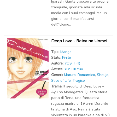
Igarashi Ganta trascorre le proprie,
tranquille, giornate alla scuola
media con i suoi compagni. Ma un
giorno, con il manifestarsi
dell’”Uomo...
Deep Love - Reina no Unmei
Tipo:
Manga
Stato:
Finito
Autor
e
:
YOSHI (II)
Artist
a
:
YOSHII Yuu
Generi:
Maturo
,
Romantico
,
Shoujo
,
Slice of Life
,
Tragico
Trama:
Il seguito di Deep Love –
Ayu no Monogatari. Questa storia
parla di Rena, una fantastica
ragazza madre di 19 anni. Durante
la storia di Ayu, Reina è stata
violentata in un karaoke e ha di più