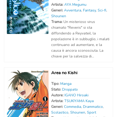
Artist
a
:
AYA Megumu
Generi:
Avventura
,
Fantasy
,
Sci-fi
,
Shounen
Trama:
Un misterioso virus
chiamato "Reveris" si sta
diffondendo a Reyvateil, la
popolazione è in subbuglio, i malati
continuano ad aumentare, e la
causa è ancora sconosciuta. La
chiave per la salvezza di...
Area no Kishi
Tipo:
Manga
Stato:
Droppato
Autor
e
:
IGANO Hiroaki
Artist
a
:
TSUKIYAMA Kaya
Generi:
Commedia
,
Drammatico
,
Scolastico
,
Shounen
,
Sport