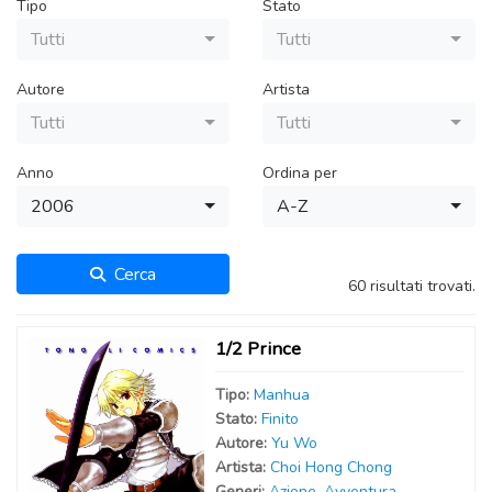
Tipo
Stato
Tutti
Tutti
Autore
Artista
Tutti
Tutti
Anno
Ordina per
2006
A-Z
Cerca
60 risultati trovati.
1/2 Prince
Tipo:
Manhua
Stato:
Finito
Autor
e
:
Yu Wo
Artist
a
:
Choi Hong Chong
Generi:
Azione
,
Avventura
,