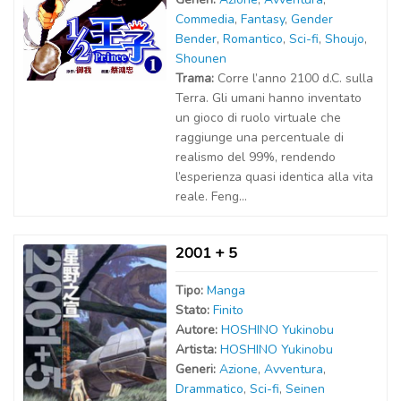
Commedia
,
Fantasy
,
Gender
Bender
,
Romantico
,
Sci-fi
,
Shoujo
,
Shounen
Trama:
Corre l’anno 2100 d.C. sulla
Terra. Gli umani hanno inventato
un gioco di ruolo virtuale che
raggiunge una percentuale di
realismo del 99%, rendendo
l’esperienza quasi identica alla vita
reale. Feng...
2001 + 5
Tipo:
Manga
Stato:
Finito
Autor
e
:
HOSHINO Yukinobu
Artist
a
:
HOSHINO Yukinobu
Generi:
Azione
,
Avventura
,
Drammatico
,
Sci-fi
,
Seinen