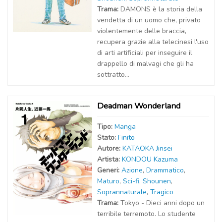
Trama:
DAMONS è la storia della
vendetta di un uomo che, privato
violentemente delle braccia,
recupera grazie alla telecinesi l'uso
di arti artificiali per inseguire il
drappello di malvagi che gli ha
sottratto...
Deadman Wonderland
Tipo:
Manga
Stato:
Finito
Autor
e
:
KATAOKA Jinsei
Artist
a
:
KONDOU Kazuma
Generi:
Azione
,
Drammatico
,
Maturo
,
Sci-fi
,
Shounen
,
Soprannaturale
,
Tragico
Trama:
Tokyo - Dieci anni dopo un
terribile terremoto. Lo studente