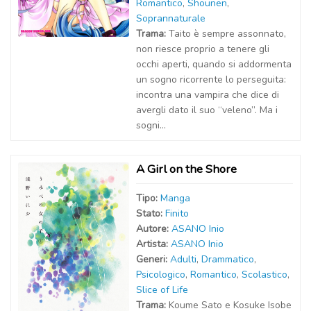
Romantico
,
Shounen
,
Soprannaturale
Trama:
Taito è sempre assonnato,
non riesce proprio a tenere gli
occhi aperti, quando si addormenta
un sogno ricorrente lo perseguita:
incontra una vampira che dice di
avergli dato il suo “veleno”. Ma i
sogni...
A Girl on the Shore
Tipo:
Manga
Stato:
Finito
Autor
e
:
ASANO Inio
Artist
a
:
ASANO Inio
Generi:
Adulti
,
Drammatico
,
Psicologico
,
Romantico
,
Scolastico
,
Slice of Life
Trama:
Koume Sato e Kosuke Isobe