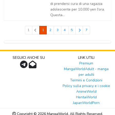
di prendersi cura di una ragazza
adolescente per 10.000 yen l'ora.
Questa...
1
1
2
3
4
5
7
SEGUICI ANCHE SU
LINK UTILI
Premium
MangaWorldAdult - manga
per adulti
Termini e Condizioni
Policy sulla privacy e i cookie
AnimeWorld
HentaiWorld
JapanWorldPorn
Copyright © 2026
MangaWorld
, All Rights Reserved.