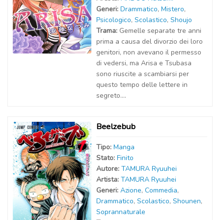
Generi:
Drammatico
,
Mistero
,
Psicologico
,
Scolastico
,
Shoujo
Trama:
Gemelle separate tre anni
prima a causa del divorzio dei loro
genitori, non avevano il permesso
di vedersi, ma Arisa e Tsubasa
sono riuscite a scambiarsi per
questo tempo delle lettere in
segreto....
Beelzebub
Tipo:
Manga
Stato:
Finito
Autor
e
:
TAMURA Ryuuhei
Artist
a
:
TAMURA Ryuuhei
Generi:
Azione
,
Commedia
,
Drammatico
,
Scolastico
,
Shounen
,
Soprannaturale