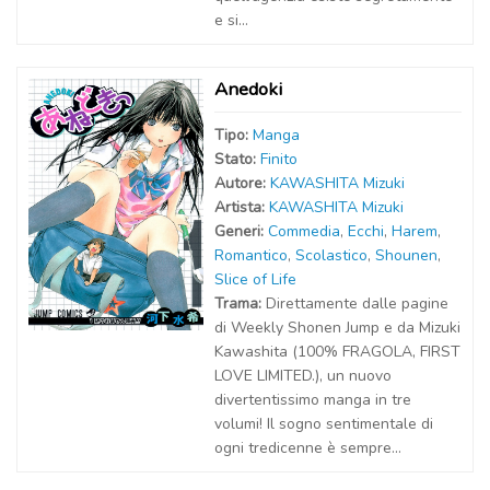
e si...
Anedoki
Tipo:
Manga
Stato:
Finito
Autor
e
:
KAWASHITA Mizuki
Artist
a
:
KAWASHITA Mizuki
Generi:
Commedia
,
Ecchi
,
Harem
,
Romantico
,
Scolastico
,
Shounen
,
Slice of Life
Trama:
Direttamente dalle pagine
di Weekly Shonen Jump e da Mizuki
Kawashita (100% FRAGOLA, FIRST
LOVE LIMITED.), un nuovo
divertentissimo manga in tre
volumi! Il sogno sentimentale di
ogni tredicenne è sempre...