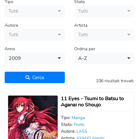
Tipo
Stato
Tutti
Tutti
Autore
Artista
Tutti
Tutti
Anno
Ordina per
2009
A-Z
Cerca
106 risultati trovati.
11 Eyes - Tsumi to Batsu to
Aganai no Shoujo
Tipo:
Manga
Stato:
Finito
Autor
e
:
LASS
Artist
a
:
AYANO Naoto