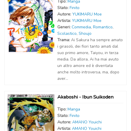
Tipo:
Manga
Stato:
Finito
Autor
e
:
YUKIMARU Moe
Artist
a
:
YUKIMARU Moe
Generi:
Commedia
,
Romantico
,
Scolastico
,
Shoujo
Trama:
Ai Sakura ha sempre amato
i girasoli, dei fiori tanto amati dal
suo primo amore, Taiyou, in terza
media. Da allora, Ai ha mai avuto
un altro amore ed è diventata
anche molto introversa, ma, dopo
aver...
Akaboshi - Ibun Suikoden
Tipo:
Manga
Stato:
Finito
Autor
e
:
AMANO Youichi
Artist
a
:
AMANO Youichi