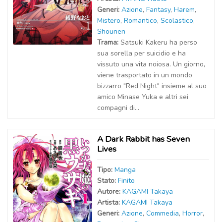
Generi:
Azione
,
Fantasy
,
Harem
,
Mistero
,
Romantico
,
Scolastico
,
Shounen
Trama:
Satsuki Kakeru ha perso
sua sorella per suicidio e ha
vissuto una vita noiosa. Un giorno,
viene trasportato in un mondo
bizzarro "Red Night" insieme al suo
amico Minase Yuka e altri sei
compagni di...
A Dark Rabbit has Seven
Lives
Tipo:
Manga
Stato:
Finito
Autor
e
:
KAGAMI Takaya
Artist
a
:
KAGAMI Takaya
Generi:
Azione
,
Commedia
,
Horror
,