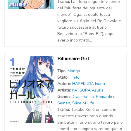
Trama:
La storia segue le vicende
del "più forte delinquente del
mondo", Oga, al quale tocca
vegliare sul figlio del Re Diavolo e
futuro successore al trono,
Beelzebub (o “Baby-BL”), dopo
averlo incontrato...
Billionaire Girl
Tipo:
Manga
Stato:
Finito
Autor
e
:
HASEKURA Isuna
Artist
a
:
KATSURA Asuka
Generi:
Drammatico
,
Romantico
,
Seinen
,
Slice of Life
Trama:
Takako Kei è un comune
studente universitario quando
s'imbatte in uno strano lavoro part-
time: il suo compito sarebbe quello