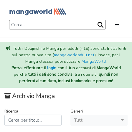
Tutti i Doujinshi e Manga per adulti (+18) sono stati trasferiti
sul nostro nuovo sito (
mangaworldadult.net
); invece, per i
Manga classici, puoi utilizzare
MangaWorld
.
Potrai effettuare il
login
con il tuo account di MangaWorld
perchè
tutti i dati sono condivisi
tra i due siti,
quindi non
perderai alcun dato, inclusi bookmarks e premium
!
Archivio Manga
Ricerca
Generi
Tutti