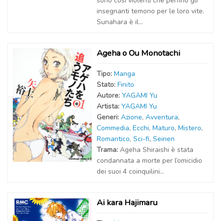
sono così violenti che perfino gli
insegnanti temono per le loro vite.
Sunahara è il...
Ageha o Ou Monotachi
Tipo:
Manga
Stato:
Finito
Autor
e
:
YAGAMI Yu
Artist
a
:
YAGAMI Yu
Generi:
Azione
,
Avventura
,
Commedia
,
Ecchi
,
Maturo
,
Mistero
,
Romantico
,
Sci-fi
,
Seinen
Trama:
Ageha Shiraishi è stata
condannata a morte per l’omicidio
dei suoi 4 coinquilini…
Ai kara Hajimaru