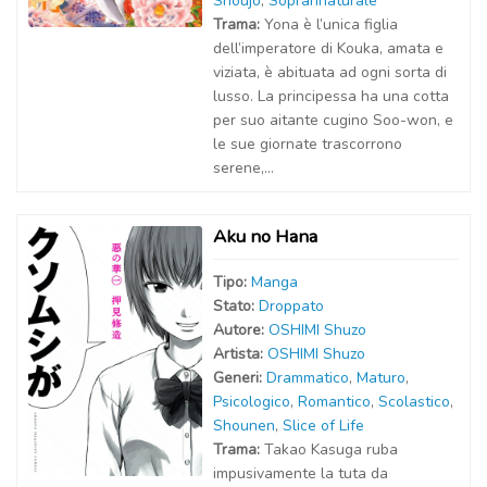
Shoujo
,
Soprannaturale
Trama:
Yona è l’unica figlia
dell’imperatore di Kouka, amata e
viziata, è abituata ad ogni sorta di
lusso. La principessa ha una cotta
per suo aitante cugino Soo-won, e
le sue giornate trascorrono
serene,...
Aku no Hana
Tipo:
Manga
Stato:
Droppato
Autor
e
:
OSHIMI Shuzo
Artist
a
:
OSHIMI Shuzo
Generi:
Drammatico
,
Maturo
,
Psicologico
,
Romantico
,
Scolastico
,
Shounen
,
Slice of Life
Trama:
Takao Kasuga ruba
impusivamente la tuta da