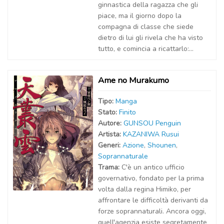
ginnastica della ragazza che gli
piace, ma il giorno dopo la
compagna di classe che siede
dietro di lui gli rivela che ha visto
tutto, e comincia a ricattarlo:...
Ame no Murakumo
Tipo:
Manga
Stato:
Finito
Autor
e
:
GUNSOU Penguin
Artist
a
:
KAZANIWA Rusui
Generi:
Azione
,
Shounen
,
Soprannaturale
Trama:
C'è un antico ufficio
governativo, fondato per la prima
volta dalla regina Himiko, per
affrontare le difficoltà derivanti da
forze soprannaturali. Ancora oggi,
quell'agenzia esiste segretamente