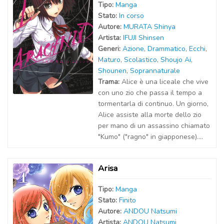
Tipo:
Manga
Stato:
In corso
Autor
e
:
MURATA Shinya
Artist
a
:
IFUJI Shinsen
Generi:
Azione
,
Drammatico
,
Ecchi
,
Maturo
,
Scolastico
,
Shoujo Ai
,
Shounen
,
Soprannaturale
Trama:
Alice è una liceale che vive
con uno zio che passa il tempo a
tormentarla di continuo. Un giorno,
Alice assiste alla morte dello zio
per mano di un assassino chiamato
"Kumo" ("ragno" in giapponese)....
Arisa
Tipo:
Manga
Stato:
Finito
Autor
e
:
ANDOU Natsumi
Artist
a
:
ANDOU Natsumi