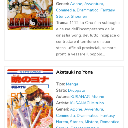
Generi:
Azione
,
Avventura
,
Commedia
,
Drammatico
,
Fantasy
,
Storico
,
Shounen
Trama:
1112, la Cina è in subbuglio
a causa dell’incompetenza della
dinastia Song, del tutto incapace di
controllare il territorio e i suoi
stessi ufficiali provinciali, sempre
pronti a vessare il popolo...
Akatsuki no Yona
Tipo:
Manga
Stato:
Droppato
Autor
e
:
KUSANAGI Mizuho
Artist
a
:
KUSANAGI Mizuho
Generi:
Azione
,
Avventura
,
Commedia
,
Drammatico
,
Fantasy
,
Harem
,
Storico
,
Mistero
,
Romantico
,