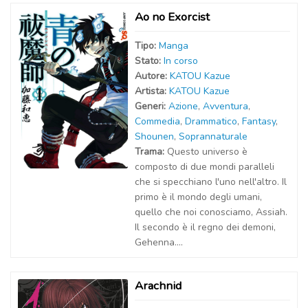
Ao no Exorcist
Tipo:
Manga
Stato:
In corso
Autor
e
:
KATOU Kazue
Artist
a
:
KATOU Kazue
Generi:
Azione
,
Avventura
,
Commedia
,
Drammatico
,
Fantasy
,
Shounen
,
Soprannaturale
Trama:
Questo universo è
composto di due mondi paralleli
che si specchiano l'uno nell'altro. Il
primo è il mondo degli umani,
quello che noi conosciamo, Assiah.
Il secondo è il regno dei demoni,
Gehenna....
Arachnid