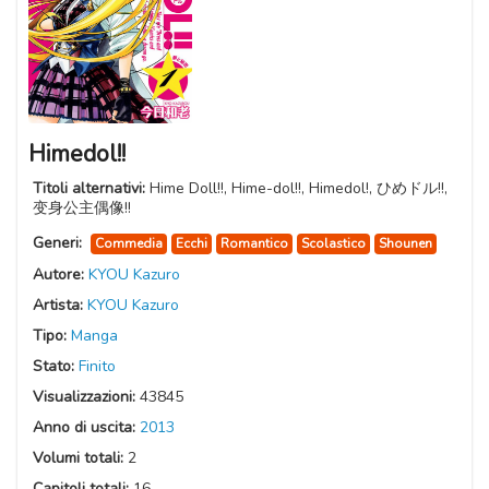
Himedol!!
Titoli alternativi:
Hime Doll!!, Hime-dol!!, Himedol!, ひめドル!!,
变身公主偶像!!
Generi:
Commedia
Ecchi
Romantico
Scolastico
Shounen
Autore:
KYOU Kazuro
Artista:
KYOU Kazuro
Tipo:
Manga
Stato:
Finito
Visualizzazioni:
43845
Anno di uscita:
2013
Volumi totali:
2
Capitoli totali:
16