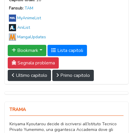
Fansub:
TAM
MyAnimeList
AniList
MangaUpdates
Bookmark
Lista capitoli
Segnala problema
Ultimo capitolo
Primo capitolo
TRAMA
Kiriyama Kyoutarou decide di iscriversi all’Istituto Tecnico
Privato Yumemimo, una gigantesca Accademia dove gli