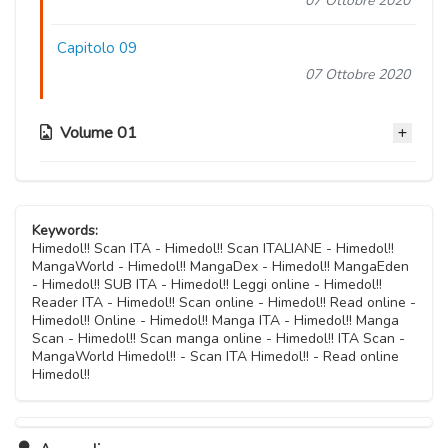
07 Ottobre 2020
Capitolo 09
07 Ottobre 2020
Volume 01
Capitolo 08
07 Ottobre 2020
Keywords:
Himedol!! Scan ITA - Himedol!! Scan ITALIANE - Himedol!!
MangaWorld - Himedol!! MangaDex - Himedol!! MangaEden
Capitolo 07
- Himedol!! SUB ITA - Himedol!! Leggi online - Himedol!!
07 Ottobre 2020
Reader ITA - Himedol!! Scan online - Himedol!! Read online -
Himedol!! Online - Himedol!! Manga ITA - Himedol!! Manga
Scan - Himedol!! Scan manga online - Himedol!! ITA Scan -
Capitolo 06
MangaWorld Himedol!! - Scan ITA Himedol!! - Read online
07 Ottobre 2020
Himedol!!
Capitolo 05
07 Ottobre 2020