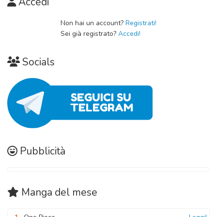
Accedi
Capitolo 04
Non hai un account?
Registrati!
Sei già registrato?
Accedi!
07 Ottobre 2020
Capitolo 03
Socials
07 Ottobre 2020
Capitolo 02
07 Ottobre 2020
Capitolo 01
07 Ottobre 2020
Pubblicità
Manga
del mese