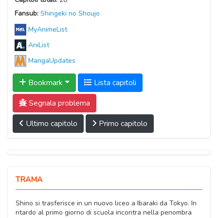
Fansub:
Shingeki no Shoujo
MyAnimeList
AniList
MangaUpdates
Bookmark
Lista capitoli
Segnala problema
Ultimo capitolo
Primo capitolo
TRAMA
Shino si trasferisce in un nuovo liceo a Ibaraki da Tokyo. In
ritardo al primo giorno di scuola incontra nella penombra