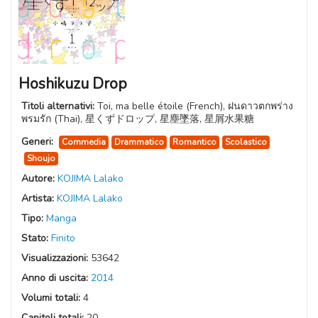
Hoshikuzu Drop
Titoli alternativi:
Toi, ma belle étoile (French), ฝนดาวตกพร่าง
พรมรัก (Thai), 星くずドロップ, 星塵墜落, 星屑水果糖
Generi:
Commedia
Drammatico
Romantico
Scolastico
Shoujo
Autore:
KOJIMA Lalako
Artista:
KOJIMA Lalako
Tipo:
Manga
Stato:
Finito
Visualizzazioni:
53642
Anno di uscita:
2014
Volumi totali:
4
Capitoli totali:
20