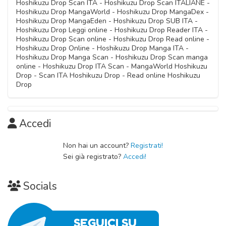
Hoshikuzu Drop Scan ITA - Hoshikuzu Drop Scan ITALIANE -
08 Ottobre 2020
Hoshikuzu Drop MangaWorld - Hoshikuzu Drop MangaDex -
Capitolo 04
Hoshikuzu Drop MangaEden - Hoshikuzu Drop SUB ITA -
Capitolo 08
08 Ottobre 2020
Hoshikuzu Drop Leggi online - Hoshikuzu Drop Reader ITA -
Capitolo 12
08 Ottobre 2020
Hoshikuzu Drop Scan online - Hoshikuzu Drop Read online -
08 Ottobre 2020
Hoshikuzu Drop Online - Hoshikuzu Drop Manga ITA -
Capitolo 03
Hoshikuzu Drop Manga Scan - Hoshikuzu Drop Scan manga
Capitolo 07
08 Ottobre 2020
online - Hoshikuzu Drop ITA Scan - MangaWorld Hoshikuzu
Capitolo 11
08 Ottobre 2020
Drop - Scan ITA Hoshikuzu Drop - Read online Hoshikuzu
08 Ottobre 2020
Drop
Capitolo 02
Capitolo 06
08 Ottobre 2020
08 Ottobre 2020
Accedi
Capitolo 01
08 Ottobre 2020
Non hai un account?
Registrati!
Sei già registrato?
Accedi!
Socials