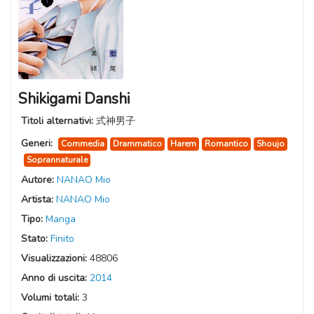
Shikigami Danshi
Titoli alternativi:
式神男子
Generi:
Commedia
Drammatico
Harem
Romantico
Shoujo
Soprannaturale
Autore:
NANAO Mio
Artista:
NANAO Mio
Tipo:
Manga
Stato:
Finito
Visualizzazioni:
48806
Anno di uscita:
2014
Volumi totali:
3