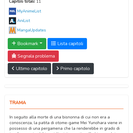
Capitoli totali:
11
MyAnimeList
AniList
MangaUpdates
Bookmark
Lista capitoli
Segnala problema
Ultimo capitolo
Primo capitolo
TRAMA
In seguito alla morte di una bisnonna di cui non era a
conoscenza, la patita di otome-game Mei Yunohara viene in
possesso di una pergamena che la renderebbe in grado di