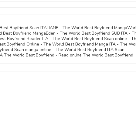
10 Ottobre 
10 Ottobre 
10 Ottobre 
10 Ottobre 
10 Ottobre 
10 Ottobre 
10 Ottobre 
 Best Boyfriend Scan ITALIANE - The World Best Boyfriend MangaWorl
 Best Boyfriend MangaEden - The World Best Boyfriend SUB ITA - T
10 Ottobre 
est Boyfriend Reader ITA - The World Best Boyfriend Scan online - T
10 Ottobre 
est Boyfriend Online - The World Best Boyfriend Manga ITA - The Wo
friend Scan manga online - The World Best Boyfriend ITA Scan -
A The World Best Boyfriend - Read online The World Best Boyfriend
10 Ottobre 