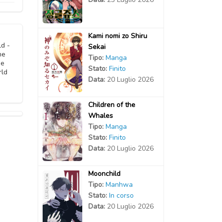
2020
2020
2020
2020
2020
Kami nomi zo Shiru
2020
2020
d -
Sekai
he
Tipo:
Manga
2020
he
2020
Stato:
Finito
rld
Data:
20 Luglio 2026
2020
Children of the
Whales
Tipo:
Manga
Stato:
Finito
Data:
20 Luglio 2026
Moonchild
Tipo:
Manhwa
Stato:
In corso
Data:
20 Luglio 2026