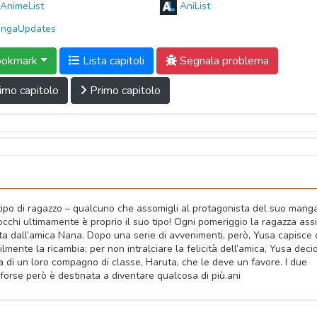
AnimeList
AniList
ngaUpdates
okmark
Lista capitoli
Segnala problema
imo capitolo
Primo capitolo
 tipo di ragazzo – qualcuno che assomigli al protagonista del suo mang
 occhi ultimamente è proprio il suo tipo! Ogni pomeriggio la ragazza ass
ta dall’amica Nana. Dopo una serie di avvenimenti, però, Yusa capisce
ente la ricambia; per non intralciare la felicità dell’amica, Yusa deci
ta di un loro compagno di classe, Haruta, che le deve un favore. I due
e forse però è destinata a diventare qualcosa di più.ani