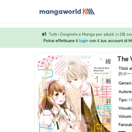
Tutti i Doujinshi e Manga per adulti (+18) sono
Potrai effettuare il
login
con il tuo account di
The 
Titoli a
的ボーイフ
Generi
Autore
Tipo:
M
Visuali
Volumi 
Fansub