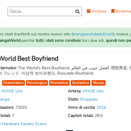
Archivio
Bookma
 stati trasferiti sul nostro nuovo sito (
mangaworldadult.net
); invece,
 MangaWorld
perchè
tutti i dati sono condivisi
tra i due siti,
quindi non pe
World Best Boyfriend
lternativi:
The World's Best Boyfriend, أفضل حبيب في العالم, 理想男友, 理想
レンド, 이상적 보이프렌드, Risouteki Boyfriend
:
Drammatico
Psicologico
Romantico
Scolastico
Shoujo
:
AYASE Umi
Artista:
AYASE Umi
anga
Stato:
Droppato
zzazioni:
73035
Anno di uscita:
2016
totali:
7
Capitoli totali:
28.5
:
Harebare Kazoku Scans