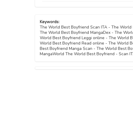
Capitolo 13
Capitolo 10
Capitolo 07
Capitolo 04
Capitolo 09
Keywords:
Capitolo 06
Capitolo 03
The World Best Boyfriend Scan ITA - The World
The World Best Boyfriend MangaDex - The World
Capitolo 05
World Best Boyfriend Leggi online - The World B
Capitolo 02
World Best Boyfriend Read online - The World B
Best Boyfriend Manga Scan - The World Best Boy
MangaWorld The World Best Boyfriend - Scan IT
Capitolo 01