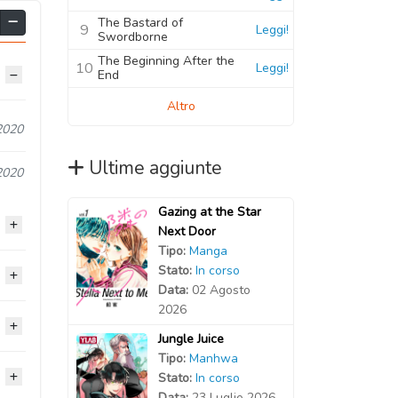
The Bastard of
9
Leggi!
Swordborne
The Beginning After the
10
Leggi!
End
Altro
2020
Ultime aggiunte
2020
Gazing at the Star
Next Door
Tipo:
Manga
Stato:
In corso
2020
Data:
02 Agosto
2026
2020
2020
Jungle Juice
Tipo:
Manhwa
2020
2020
Stato:
In corso
2020
Data:
23 Luglio 2026