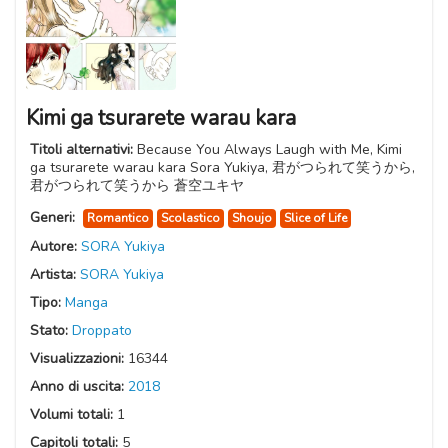
Kimi ga tsurarete warau kara
Titoli alternativi:
Because You Always Laugh with Me, Kimi
ga tsurarete warau kara Sora Yukiya, 君がつられて笑うから,
君がつられて笑うから 蒼空ユキヤ
Generi:
Romantico
Scolastico
Shoujo
Slice of Life
Autore:
SORA Yukiya
Artista:
SORA Yukiya
Tipo:
Manga
Stato:
Droppato
Visualizzazioni:
16344
Anno di uscita:
2018
Volumi totali:
1
Capitoli totali:
5