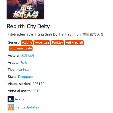
Rebirth: City Deity
Titoli alternativi:
Trùng Sinh Đô Thị Thiên Tôn, 重生都市天尊
Generi:
Azione
Avventura
Fantasy
Arti Marziali
Soprannaturale
Autore:
缘漫动漫
Artista:
九雨
Tipo:
Manhua
Stato:
Droppato
Visualizzazioni:
226172
Anno di uscita:
2019
AniList
MangaUpdates