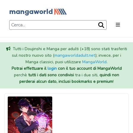
Tutti i Doujinshi e Manga per adulti (+18) sono stati trasferiti
sul nostro nuovo sito (
mangaworldadult.net
); invece, per i
Manga classici, puoi utilizzare
MangaWorld
.
Potrai effettuare il
login
con il tuo account di MangaWorld
perchè
tutti i dati sono condivisi
tra i due siti,
quindi non
perderai alcun dato, inclusi bookmarks e premium
!