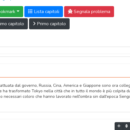
okmark
Lista capitoli
Segnala problema
imo capitolo
Primo capitolo
 attuata dal governo, Russia, Cina, America e Giappone sono ora colleg
ha trasformato Tokyo nella città che in tutto il mondo è più colpita d
no necessari coloro che hanno lavorato nell'ombra sin dall'epoca Sengo