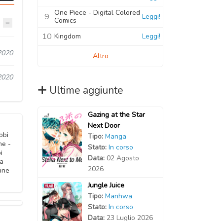
One Piece - Digital Colored
9
Leggi!
Comics
10
Kingdom
Leggi!
2020
Altro
2020
Ultime aggiunte
Gazing at the Star
Next Door
obi
Tipo:
Manga
ne -
Stato:
In corso
i
Data:
02 Agosto
ga
2026
ine
Jungle Juice
Tipo:
Manhwa
Stato:
In corso
Data:
23 Luglio 2026