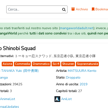
Archivio
Bookma
 stati trasferiti sul nostro nuovo sito (
mangaworldadult.net
); invece,
 MangaWorld
perchè
tutti i dati sono condivisi
tra i due siti,
quindi non pe
o Shinobi Squad
lternativi:
トーキョー忍スクワッド, 东京忍者小队, 東京忍者小隊
:
Azione
Commedia
Drammatico
Sci-fi
Shounen
Soprannaturale
:
TANAKA Yuki (田中勇輝)
Artista:
MATSUURA Kento
anga
Stato:
Droppato
zzazioni:
39425
Anno di uscita:
2019
totali:
3
Capitoli totali:
27
AnimeList
AniList
ngaUpdates