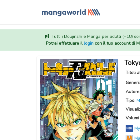
Tutti i Doujinshi e Manga per adulti (+18) sono
Potrai effettuare il
login
con il tuo account di
Toky
Titoli a
Generi
Autore
Tipo:
M
Visuali
Volumi 
My
Ma