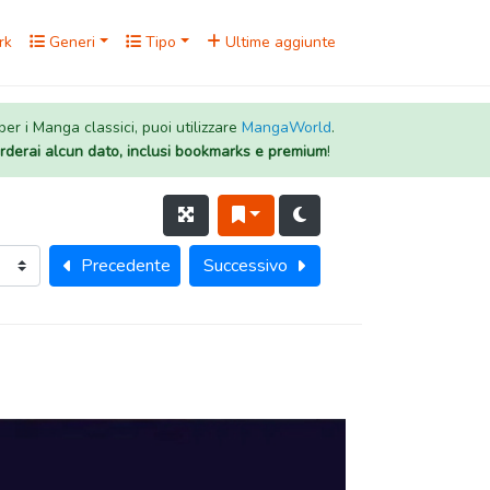
rk
Generi
Tipo
Ultime aggiunte
 per i Manga classici, puoi utilizzare
MangaWorld
.
rderai alcun dato, inclusi bookmarks e premium
!
Precedente
Successivo