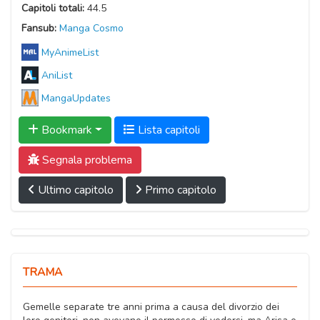
Capitoli totali:
44.5
Fansub:
Manga Cosmo
MyAnimeList
AniList
MangaUpdates
Bookmark
Lista capitoli
Segnala problema
Ultimo capitolo
Primo capitolo
TRAMA
Gemelle separate tre anni prima a causa del divorzio dei