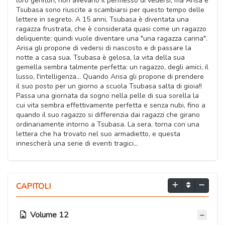
loro genitori, non avevano il permesso di vedersi, ma Arisa e
Tsubasa sono riuscite a scambiarsi per questo tempo delle
lettere in segreto. A 15 anni, Tsubasa è diventata una
ragazza frustrata, che è considerata quasi come un ragazzo
deliquente: quindi vuole diventare una "una ragazza carina".
Arisa gli propone di vedersi di nascosto e di passare la
notte a casa sua. Tsubasa è gelosa, la vita della sua
gemella sembra talmente perfetta: un ragazzo, degli amici, il
lusso, l'intelligenza... Quando Arisa gli propone di prendere
il suo posto per un giorno a scuola Tsubasa salta di gioia!!
Passa una giornata da sogno nella pelle di sua sorella la
cui vita sembra effettivamente perfetta e senza nubi, fino a
quando il suo ragazzo si differenzia dai ragazzi che girano
ordinariamente intorno a Tsubasa. La sera, torna con una
lettera che ha trovato nel suo armadietto, e questa
innescherà una serie di eventi tragici...
CAPITOLI
Volume 12