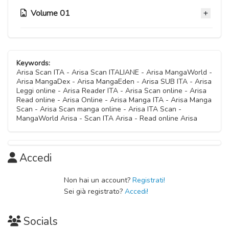
14 Ottobre 2020
Capitolo 18
14 Ottobre 2020
Volume 01
Capitolo 08
14 Ottobre 2020
Capitolo 11
14 Ottobre 2020
Capitolo 14
14 Ottobre 2020
Capitolo 17
Capitolo 04
14 Ottobre 2020
Capitolo 07
14 Ottobre 2020
14 Ottobre 2020
Capitolo 10
Keywords:
14 Ottobre 2020
Capitolo 13
Arisa Scan ITA - Arisa Scan ITALIANE - Arisa MangaWorld -
14 Ottobre 2020
Arisa MangaDex - Arisa MangaEden - Arisa SUB ITA - Arisa
Capitolo 03
14 Ottobre 2020
Leggi online - Arisa Reader ITA - Arisa Scan online - Arisa
Capitolo 06
14 Ottobre 2020
Read online - Arisa Online - Arisa Manga ITA - Arisa Manga
Capitolo 09
14 Ottobre 2020
Scan - Arisa Scan manga online - Arisa ITA Scan -
14 Ottobre 2020
MangaWorld Arisa - Scan ITA Arisa - Read online Arisa
Capitolo 02
Capitolo 05
14 Ottobre 2020
14 Ottobre 2020
Accedi
Capitolo 01
14 Ottobre 2020
Non hai un account?
Registrati!
Sei già registrato?
Accedi!
Socials