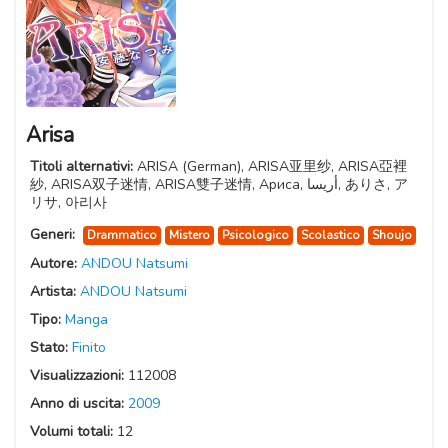
Arisa
Titoli alternativi:
ARISA (German), ARISA亚里纱, ARISA亞裡
紗, ARISA双子迷情, ARISA雙子迷情, Ариса, أريسا, ありさ, ア
リサ, 아리사
Generi:
Drammatico
Mistero
Psicologico
Scolastico
Shoujo
Autore:
ANDOU Natsumi
Artista:
ANDOU Natsumi
Tipo:
Manga
Stato:
Finito
Visualizzazioni:
112008
Anno di uscita:
2009
Volumi totali:
12