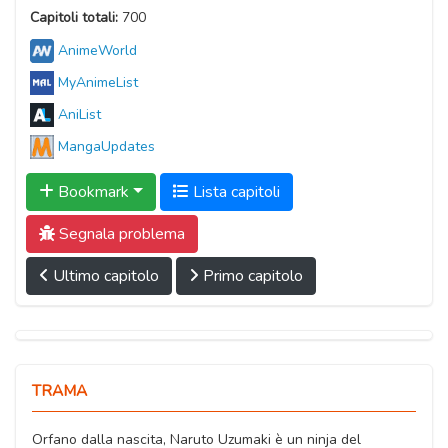
Capitoli totali:
700
AnimeWorld
MyAnimeList
AniList
MangaUpdates
Bookmark
Lista capitoli
Segnala problema
Ultimo capitolo
Primo capitolo
TRAMA
Orfano dalla nascita, Naruto Uzumaki è un ninja del