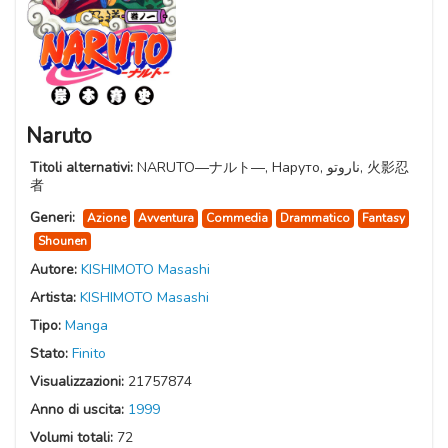
Naruto
Titoli alternativi:
NARUTO―ナルト―, Наруто, ناروتو, 火影忍
者
Generi:
Azione
Avventura
Commedia
Drammatico
Fantasy
Shounen
Autore:
KISHIMOTO Masashi
Artista:
KISHIMOTO Masashi
Tipo:
Manga
Stato:
Finito
Visualizzazioni:
21757874
Anno di uscita:
1999
Volumi totali:
72