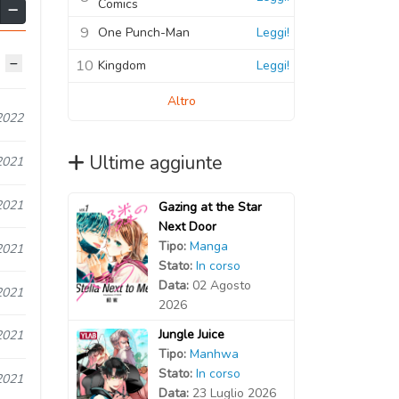
Comics
9
One Punch-Man
Leggi!
10
Kingdom
Leggi!
Altro
2022
Ultime aggiunte
2021
2021
Gazing at the Star
Next Door
Tipo:
Manga
2021
Stato:
In corso
Data:
02 Agosto
2021
2026
Jungle Juice
2021
Tipo:
Manhwa
Stato:
In corso
2021
Data:
23 Luglio 2026