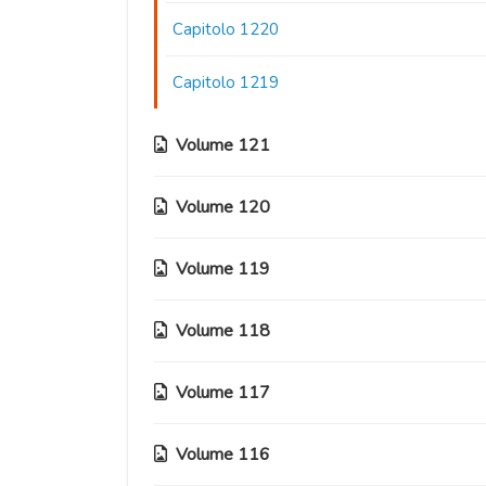
Capitolo 1220
Capitolo 1219
Volume 121
Volume 120
Capitolo 1218
Capitolo 1217
Volume 119
Capitolo 1207
Capitolo 1216
Capitolo 1206
Volume 118
Capitolo 1195
Capitolo 1215
Capitolo 1205
Capitolo 1194
Volume 117
Capitolo 1182
Capitolo 1214
Capitolo 1204
Capitolo 1193
Capitolo 1181
Volume 116
Capitolo 1170
Capitolo 1213