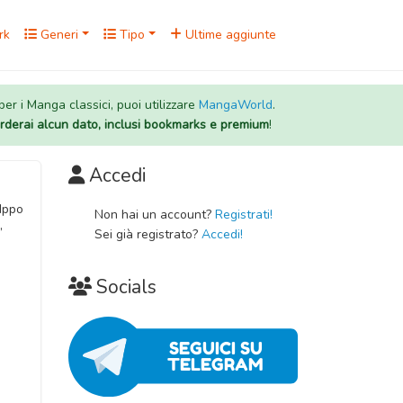
rk
Generi
Tipo
Ultime aggiunte
 per i Manga classici, puoi utilizzare
MangaWorld
.
rderai alcun dato, inclusi bookmarks e premium
!
Accedi
 Ippo
Non hai un account?
Registrati!
,
Sei già registrato?
Accedi!
Socials