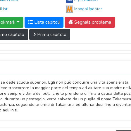
iList
MangaUpdates
okmark
Lista capitoli
Segnala problema
imo capitolo
Primo capitolo
e delle scuole superiori. Egli non può condurre una vita spensierata,
deve trascorrere la maggior parte del tempo ad aiutare sua madre nell
poi è sempre vittima dei bulli, che lo prendono di mira a causa della puz
no, durante un pestaggio, verrà salvato da un pugile di nome Takamura
esistenza, seguendo le orme di Takamura, ed allenandosi fino a diventa
agli inizi.