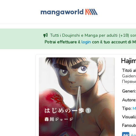
Tutti i Doujinshi e Manga per adulti (+18) sono
Potrai effettuare il
login
con il tuo account di
Haji
Titoli a
Gaiden:
Перв
Generi
Autore
Tipo:
M
Visuali
Fansub
An