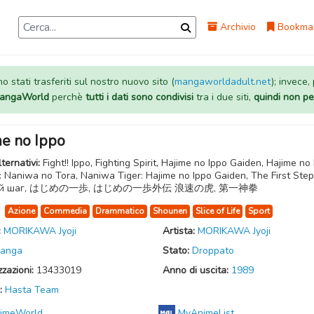
Archivio
Bookma
 stati trasferiti sul nostro nuovo sito (
mangaworldadult.net
); invece,
 MangaWorld
perchè
tutti i dati sono condivisi
tra i due siti,
quindi non pe
me no Ippo
lternativi:
Fight!! Ippo, Fighting Spirit, Hajime no Ippo Gaiden, Hajime no
 Naniwa no Tora, Naniwa Tiger: Hajime no Ippo Gaiden, The First Step
ый шаг, はじめの一歩, はじめの一歩外伝 浪速の虎, 第一神拳
:
Azione
Commedia
Drammatico
Shounen
Slice of Life
Sport
:
MORIKAWA Jyoji
Artista:
MORIKAWA Jyoji
anga
Stato:
Droppato
zzazioni:
13433019
Anno di uscita:
1989
:
Hasta Team
imeWorld
MyAnimeList