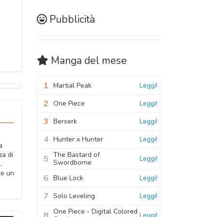
Pubblicità
Manga
del mese
1
Martial Peak
Leggi!
2
One Piece
Leggi!
3
Berserk
Leggi!
4
Hunter x Hunter
Leggi!
a
The Bastard of
za di
5
Leggi!
Swordborne
.
re un
6
Blue Lock
Leggi!
7
Solo Leveling
Leggi!
One Piece - Digital Colored
8
Leggi!