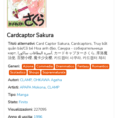
Cardcaptor Sakura
Titoli alternativi:
Card Captor Sakura, Cardcaptors, Truy bắt
quân bài/Cô bé Hoa anh đào, Сакура - собирательница
карт, آسرة البطاقات ساكورا, カードキャプターさくら, 库洛魔
法使, 百變小櫻, 魔卡少女樱, 카드캡터 사쿠라, 카드캡터 체리
Generi:
Azione
Commedia
Drammatico
Fantasy
Romantico
Scolastico
Shoujo
Soprannaturale
Autori:
CLAMP
,
OHKAWA Ageha
Artisti:
APAPA Mokona
,
CLAMP
Tipo:
Manga
Stato:
Finito
Visualizzazioni:
227095
Anno di uscita:
1996