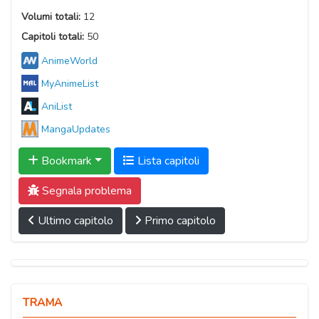
Volumi totali:
12
Capitoli totali:
50
AnimeWorld
MyAnimeList
AniList
MangaUpdates
Bookmark
Lista capitoli
Segnala problema
Ultimo capitolo
Primo capitolo
TRAMA