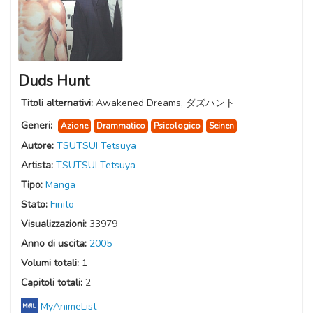
Duds Hunt
Titoli alternativi:
Awakened Dreams, ダズハント
Generi:
Azione
Drammatico
Psicologico
Seinen
Autore:
TSUTSUI Tetsuya
Artista:
TSUTSUI Tetsuya
Tipo:
Manga
Stato:
Finito
Visualizzazioni:
33979
Anno di uscita:
2005
Volumi totali:
1
Capitoli totali:
2
MyAnimeList