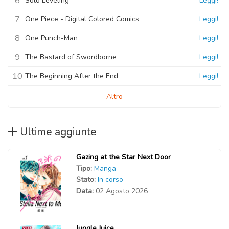
6
Solo Leveling
Leggi!
7
One Piece - Digital Colored Comics
Leggi!
8
One Punch-Man
Leggi!
9
The Bastard of Swordborne
Leggi!
10
The Beginning After the End
Leggi!
Altro
Ultime aggiunte
Gazing at the Star Next Door
Tipo:
Manga
Stato:
In corso
Data:
02 Agosto 2026
Jungle Juice