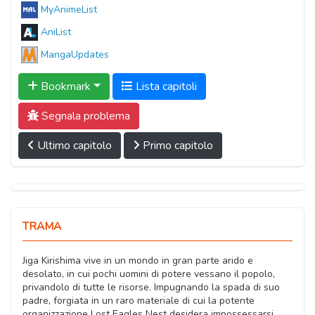
MyAnimeList
AniList
MangaUpdates
Bookmark
Lista capitoli
Segnala problema
Ultimo capitolo
Primo capitolo
TRAMA
Jiga Kirishima vive in un mondo in gran parte arido e
desolato, in cui pochi uomini di potere vessano il popolo,
privandolo di tutte le risorse. Impugnando la spada di suo
padre, forgiata in un raro materiale di cui la potente
organizzazione Lost Eagles Nest desidera impossessarsi,