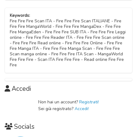
Capitolo 04
22 Ottobre 2020
Keywords:
Fire Fire Fire Scan ITA - Fire Fire Fire Scan ITALIANE - Fire
Fire Fire MangaWorld - Fire Fire Fire MangaDex - Fire Fire
Capitolo 03
Fire MangaEden - Fire Fire Fire SUB ITA - Fire Fire Fire Leggi
22 Ottobre 2020
online - Fire Fire Fire Reader ITA - Fire Fire Fire Scan online
- Fire Fire Fire Read online - Fire Fire Fire Online - Fire Fire
Fire Manga ITA - Fire Fire Fire Manga Scan - Fire Fire Fire
Capitolo 02
Scan manga online - Fire Fire Fire ITA Scan - MangaWorld
22 Ottobre 2020
Fire Fire Fire - Scan ITA Fire Fire Fire - Read online Fire Fire
Fire
Capitolo 01
22 Ottobre 2020
Accedi
Non hai un account?
Registrati!
Sei già registrato?
Accedi!
Socials