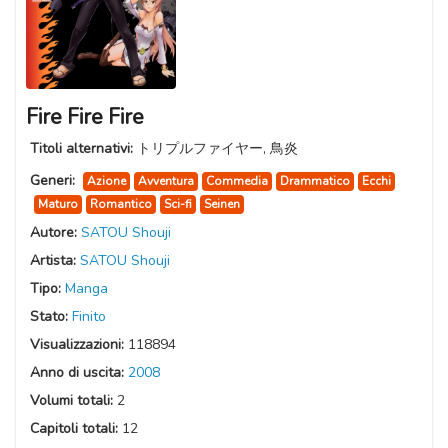
Fire Fire Fire
Titoli alternativi:
トリプルファイヤー, 鳥炎
Generi:
Azione
Avventura
Commedia
Drammatico
Ecchi
Maturo
Romantico
Sci-fi
Seinen
Autore:
SATOU Shouji
Artista:
SATOU Shouji
Tipo:
Manga
Stato:
Finito
Visualizzazioni:
118894
Anno di uscita:
2008
Volumi totali:
2
Capitoli totali:
12