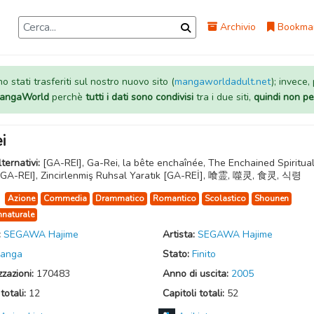
Archivio
Bookma
 stati trasferiti sul nostro nuovo sito (
mangaworldadult.net
); invece,
 MangaWorld
perchè
tutti i dati sono condivisi
tra i due siti,
quindi non pe
i
lternativi:
[GA-REI], Ga-Rei, la bête enchaînée, The Enchained Spiritua
[GA-REI], Zincirlenmiş Ruhsal Yaratık [GA-REİ], 喰霊, 噬灵, 食灵, 식령
:
Azione
Commedia
Drammatico
Romantico
Scolastico
Shounen
naturale
:
SEGAWA Hajime
Artista:
SEGAWA Hajime
anga
Stato:
Finito
zzazioni:
170483
Anno di uscita:
2005
totali:
12
Capitoli totali:
52