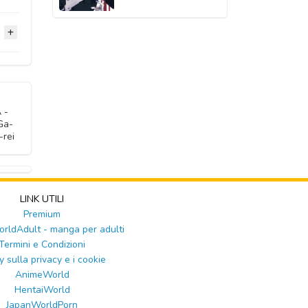
2020
2020
2020
2020
2020
2020
2020
2020
2020
2020
2020
2020
2020
2020
2020
2020
2020
 -
Ga-
2020
2020
2020
-rei
2020
2020
2020
LINK UTILI
2020
Premium
ldAdult - manga per adulti
Termini e Condizioni
y sulla privacy e i cookie
AnimeWorld
HentaiWorld
JapanWorldPorn