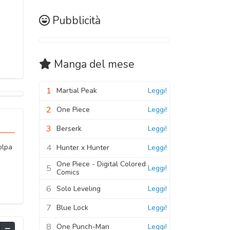
Pubblicità
Manga
del mese
1
Martial Peak
Leggi!
2
One Piece
Leggi!
3
Berserk
Leggi!
4
olpa
Hunter x Hunter
Leggi!
One Piece - Digital Colored
5
Leggi!
Comics
6
Solo Leveling
Leggi!
7
Blue Lock
Leggi!
8
One Punch-Man
Leggi!