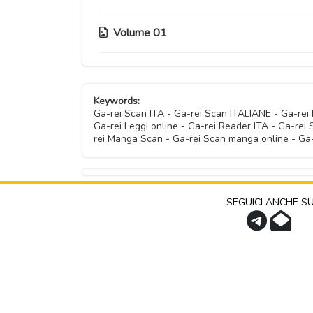
Capitolo 28
Capitolo 24
Capitolo 20
Capitolo 16
Capitolo 12
Volume 01
Capitolo 08.5
Capitolo 23
Capitolo 19
Capitolo 15
Capitolo 11
Capitolo 08
Capitolo 04.5
Capitolo 18
Capitolo 14
Capitolo 10
Keywords:
Capitolo 07
Capitolo 04
Ga-rei Scan ITA - Ga-rei Scan ITALIANE - Ga-re
Ga-rei Leggi online - Ga-rei Reader ITA - Ga-rei 
Capitolo 13
Capitolo 09
Capitolo 06
rei Manga Scan - Ga-rei Scan manga online - Ga-
Capitolo 03
Capitolo 05
Capitolo 02
SEGUICI ANCHE S
Capitolo 01