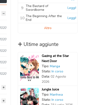
The Bastard of
9
Leggi!
Swordborne
The Beginning After the
10
Leggi!
End
2020
Altro
2020
Ultime aggiunte
2020
Gazing at the Star
Next Door
2020
Tipo:
Manga
Stato:
In corso
2020
Data:
02 Agosto
2026
Jungle Juice
Tipo:
Manhwa
Stato:
In corso
2020
Data:
23 Luglio 2026