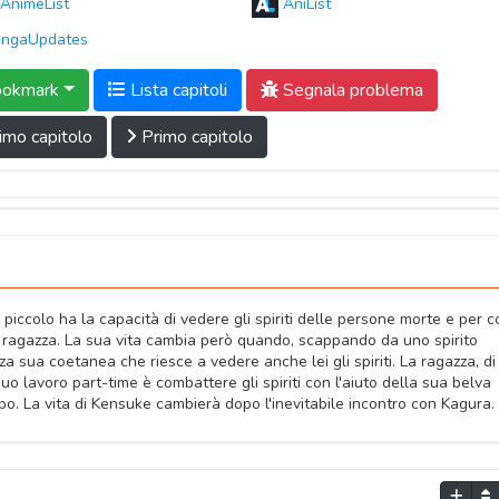
AnimeList
AniList
ngaUpdates
okmark
Lista capitoli
Segnala problema
imo capitolo
Primo capitolo
 piccolo ha la capacità di vedere gli spiriti delle persone morte e per c
 ragazza. La sua vita cambia però quando, scappando da uno spirito
zza sua coetanea che riesce a vedere anche lei gli spiriti. La ragazza, di
o lavoro part-time è combattere gli spiriti con l'aiuto della sua belva
orpo. La vita di Kensuke cambierà dopo l'inevitabile incontro con Kagura.