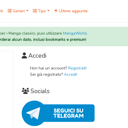
rk
Generi
Tipo
Ultime aggiunte
 per i Manga classici, puoi utilizzare
MangaWorld
.
rderai alcun dato, inclusi bookmarks e premium
!
Accedi
l
Non hai un account?
Registrati!
Sei già registrato?
Accedi!
Socials