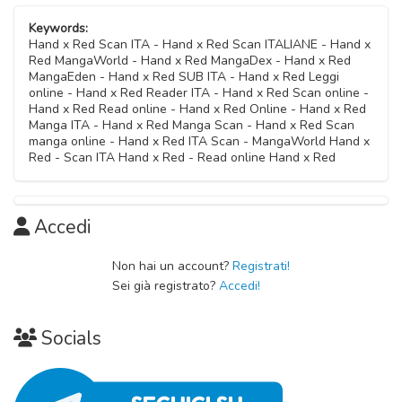
Capitolo 11
23 Ottobre 2020
Keywords:
23 Ottobre 2020
Hand x Red Scan ITA - Hand x Red Scan ITALIANE - Hand x
Red MangaWorld - Hand x Red MangaDex - Hand x Red
Capitolo 04
MangaEden - Hand x Red SUB ITA - Hand x Red Leggi
Capitolo 10
23 Ottobre 2020
online - Hand x Red Reader ITA - Hand x Red Scan online -
23 Ottobre 2020
Hand x Red Read online - Hand x Red Online - Hand x Red
Manga ITA - Hand x Red Manga Scan - Hand x Red Scan
Capitolo 03
manga online - Hand x Red ITA Scan - MangaWorld Hand x
Capitolo 09
23 Ottobre 2020
Red - Scan ITA Hand x Red - Read online Hand x Red
23 Ottobre 2020
Capitolo 02
Capitolo 08
23 Ottobre 2020
Accedi
23 Ottobre 2020
Capitolo 01
Non hai un account?
Registrati!
Capitolo 07
Sei già registrato?
Accedi!
23 Ottobre 2020
23 Ottobre 2020
Socials
Capitolo 06
23 Ottobre 2020