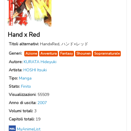
Hand x Red
Titoli alternativi:
HandxRed, ハンド×レッド
Generi:
Azione
Avventura
Fantasy
Shounen
Soprannaturale
Autore:
KURATA Hideyuki
Artista:
HOSHI Itsuki
Tipo:
Manga
Stato:
Finito
Visualizzazioni:
55509
Anno di uscita:
2007
Volumi totali:
3
Capitoli totali:
19
MyAnimeList