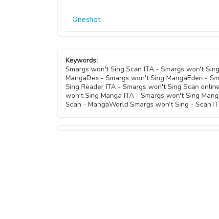
Oneshot
Keywords:
Smargs won't Sing Scan ITA - Smargs won't Sin
MangaDex - Smargs won't Sing MangaEden - Smar
Sing Reader ITA - Smargs won't Sing Scan onlin
won't Sing Manga ITA - Smargs won't Sing Mang
Scan - MangaWorld Smargs won't Sing - Scan IT