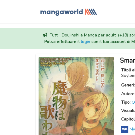
Tutti i Doujinshi e Manga per adulti (+18) sono
Potrai effettuare il
login
con il tuo account di
Smar
Titoli a
Generi
Autore
Tipo:
O
Visuali
Capitoli
My