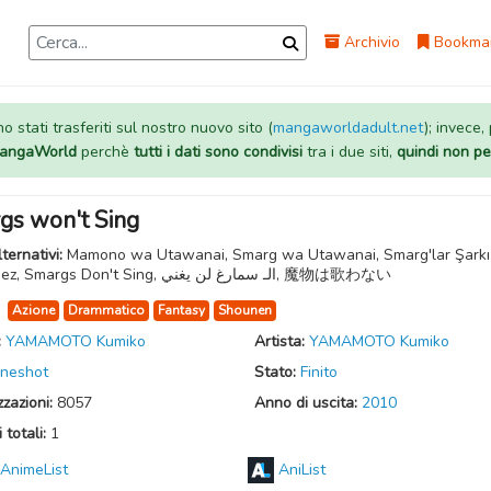
Archivio
Bookma
 stati trasferiti sul nostro nuovo sito (
mangaworldadult.net
); invece,
 MangaWorld
perchè
tutti i dati sono condivisi
tra i due siti,
quindi non pe
gs won't Sing
lternativi:
Mamono wa Utawanai, Smarg wa Utawanai, Smarg'lar Şarkı
Söylemez, Smargs Don't Sing, الـ سمارغ لن يغني, 魔物は歌わない
:
Azione
Drammatico
Fantasy
Shounen
:
YAMAMOTO Kumiko
Artista:
YAMAMOTO Kumiko
neshot
Stato:
Finito
zzazioni:
8057
Anno di uscita:
2010
 totali:
1
AnimeList
AniList