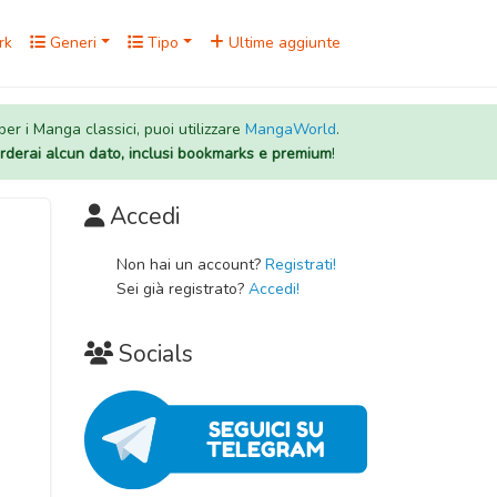
rk
Generi
Tipo
Ultime aggiunte
 per i Manga classici, puoi utilizzare
MangaWorld
.
rderai alcun dato, inclusi bookmarks e premium
!
Accedi
Non hai un account?
Registrati!
Sei già registrato?
Accedi!
Socials