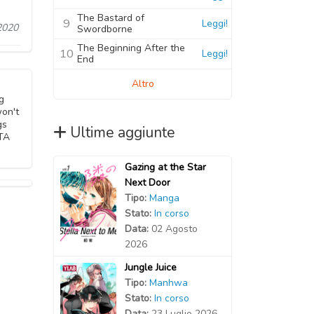
The Bastard of
9
Leggi!
2020
Swordborne
The Beginning After the
10
Leggi!
End
Altro
g
on't
gs
Ultime aggiunte
ITA
Gazing at the Star
Next Door
Tipo:
Manga
Stato:
In corso
Data:
02 Agosto
2026
Jungle Juice
Tipo:
Manhwa
Stato:
In corso
Data:
23 Luglio 2026