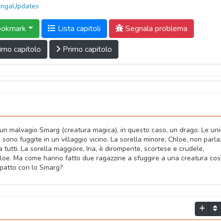
ngaUpdates
okmark
Lista capitoli
Segnala problema
imo capitolo
Primo capitolo
da un malvagio Smarg (creatura magica), in questo caso, un drago. Le un
 sono fuggite in un villaggio vicino. La sorella minore, Chloe, non parla
tutti. La sorella maggiore, Iria, è dirompente, scortese e crudele,
 Chloe. Ma come hanno fatto due ragazzine a sfuggire a una creatura cos
 patto con lo Smarg?