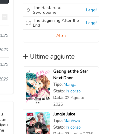
The Bastard of
9
Leggi!
Swordborne
The Beginning After the
10
Leggi!
End
2020
Altro
2020
Ultime aggiunte
2020
Gazing at the Star
Next Door
2020
Tipo:
Manga
Stato:
In corso
Data:
02 Agosto
2026
Jungle Juice
ou
Scan
Tipo:
Manhwa
iyou
Stato:
In corso
ine
Data:
23 Luglio 2026