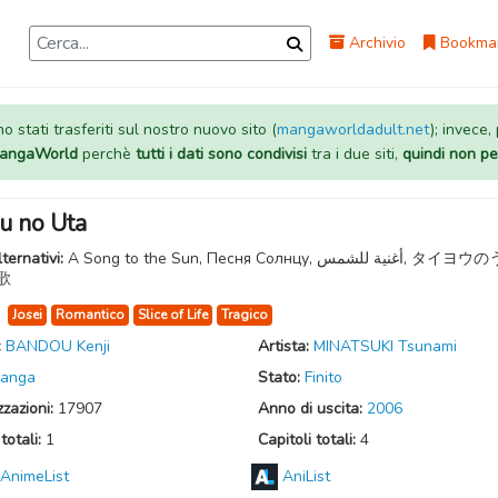
Archivio
Bookma
 stati trasferiti sul nostro nuovo sito (
mangaworldadult.net
); invece,
 MangaWorld
perchè
tutti i dati sono condivisi
tra i due siti,
quindi non pe
u no Uta
lternativi:
A Song to the Sun, Песня Солнцу, أغنية للشمس, タイヨウのうた,
歌
:
Josei
Romantico
Slice of Life
Tragico
:
BANDOU Kenji
Artista:
MINATSUKI Tsunami
anga
Stato:
Finito
zzazioni:
17907
Anno di uscita:
2006
totali:
1
Capitoli totali:
4
AnimeList
AniList