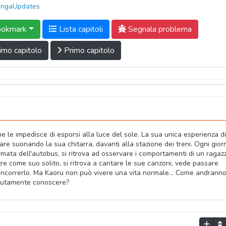
ngaUpdates
okmark
Lista capitoli
Segnala problema
imo capitolo
Primo capitolo
 le impedisce di esporsi alla luce del sole. La sua unica esperienza di
tare suonando la sua chitarra, davanti alla stazione dei treni. Ogni gior
mata dell'autobus, si ritrova ad osservare i comportamenti di un ragaz
e come suo solito, si ritrova a cantare le sue canzoni, vede passare
rincorrerlo. Ma Kaoru non può vivere una vita normale... Come andrann
olutamente conoscere?