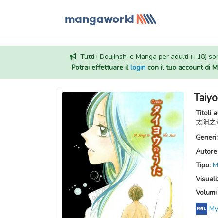
Tutti i Doujinshi e Manga per adulti (+18) sono
Potrai effettuare il
login
con il tuo account di
Taiyo
Titoli a
太阳之
Generi
Autore
Tipo:
M
Visuali
Volumi 
My