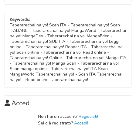
Capitolo 03
27 Ottobre 2020
Keywords:
Taberarechai na yo! Scan ITA - Taberarechai na yo! Scan
ITALIANE - Taberarechai na yo! MangaWorld - Taberarechai
Capitolo 02
na yo! MangaDex - Taberarechai na yo! MangaEden -
27 Ottobre 2020
Taberarechai na yo! SUB ITA - Taberarechai na yo! Leggi
online - Taberarechai na yo! Reader ITA - Taberarechai na
yo! Scan online - Taberarechai na yo! Read online -
Capitolo 01
Taberarechai na yo! Online - Taberarechai na yo! Manga ITA
27 Ottobre 2020
- Taberarechai na yo! Manga Scan - Taberarechai na yo!
Scan manga online - Taberarechai na yo! ITA Scan -
MangaWorld Taberarechai na yo! - Scan ITA Taberarechai
na yo! - Read online Taberarechai na yo!
Accedi
Non hai un account?
Registrati!
Sei già registrato?
Accedi!