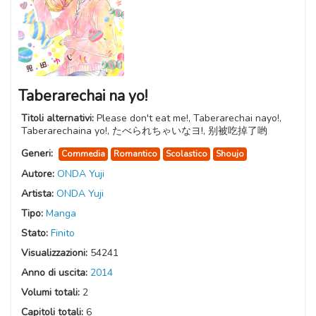
Taberarechai na yo!
Titoli alternativi:
Please don't eat me!, Taberarechai nayo!,
Taberarechaina yo!, たべられちゃいなヨ!, 别被吃掉了哟
Generi:
Commedia
Romantico
Scolastico
Shoujo
Autore:
ONDA Yuji
Artista:
ONDA Yuji
Tipo:
Manga
Stato:
Finito
Visualizzazioni:
54241
Anno di uscita:
2014
Volumi totali:
2
Capitoli totali:
6