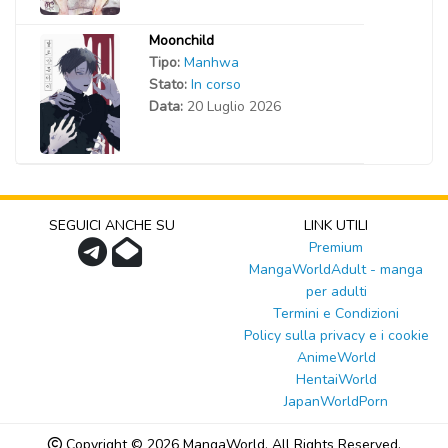
Moonchild
Tipo:
Manhwa
Stato:
In corso
Data:
20 Luglio 2026
SEGUICI ANCHE SU
LINK UTILI
Premium
MangaWorldAdult - manga
per adulti
Termini e Condizioni
Policy sulla privacy e i cookie
AnimeWorld
HentaiWorld
JapanWorldPorn
Copyright © 2026
MangaWorld
, All Rights Reserved.