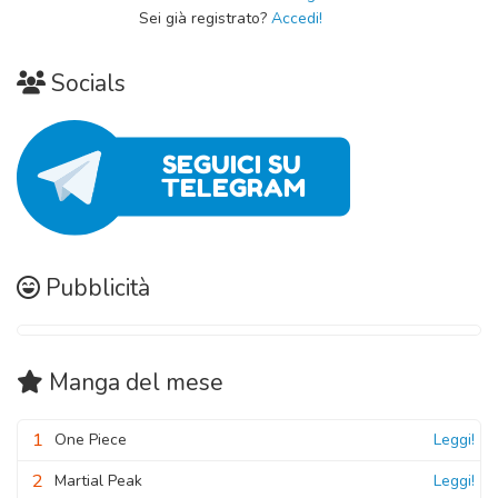
Sei già registrato?
Accedi!
27 Ottobre 2020
Capitolo 04
Socials
27 Ottobre 2020
Capitolo 03
27 Ottobre 2020
Capitolo 02
27 Ottobre 2020
Pubblicità
Capitolo 01
27 Ottobre 2020
Manga
del mese
1
One Piece
Leggi!
2
Martial Peak
Leggi!