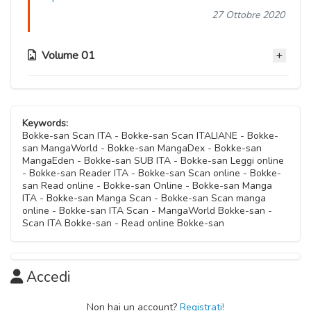
27 Ottobre 2020
Volume 01
Capitolo 09
27 Ottobre 2020
Keywords:
Bokke-san Scan ITA - Bokke-san Scan ITALIANE - Bokke-
san MangaWorld - Bokke-san MangaDex - Bokke-san
Capitolo 08
MangaEden - Bokke-san SUB ITA - Bokke-san Leggi online
27 Ottobre 2020
- Bokke-san Reader ITA - Bokke-san Scan online - Bokke-
san Read online - Bokke-san Online - Bokke-san Manga
ITA - Bokke-san Manga Scan - Bokke-san Scan manga
Capitolo 07
online - Bokke-san ITA Scan - MangaWorld Bokke-san -
27 Ottobre 2020
Scan ITA Bokke-san - Read online Bokke-san
Capitolo 06
27 Ottobre 2020
Accedi
Capitolo 05
Non hai un account?
Registrati!