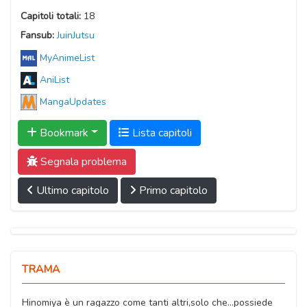
Capitoli totali:
18
Fansub:
JuinJutsu
MyAnimeList
AniList
MangaUpdates
Bookmark
Lista capitoli
Segnala problema
Ultimo capitolo
Primo capitolo
TRAMA
Hinomiya è un ragazzo come tanti altri,solo che...possiede