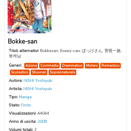
Bokke-san
Titoli alternativi:
Bokkesan, Боккэ-сан, ぼっけさん, 菩怪一族,
봇케님
Generi:
Azione
Commedia
Drammatico
Mistero
Romantico
Scolastico
Shounen
Soprannaturale
Autore:
NISHI Yoshiyuki
Artista:
NISHI Yoshiyuki
Tipo:
Manga
Stato:
Finito
Visualizzazioni:
44044
Anno di uscita:
2008
Volumi totali:
2