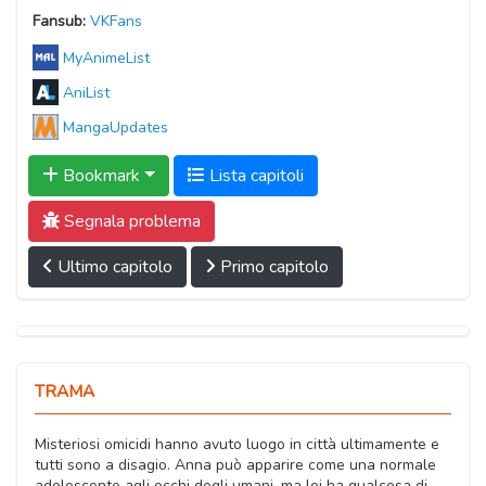
Fansub:
VKFans
MyAnimeList
AniList
MangaUpdates
Bookmark
Lista capitoli
Segnala problema
Ultimo capitolo
Primo capitolo
TRAMA
Misteriosi omicidi hanno avuto luogo in città ultimamente e
tutti sono a disagio. Anna può apparire come una normale
adolescente agli occhi degli umani, ma lei ha qualcosa di