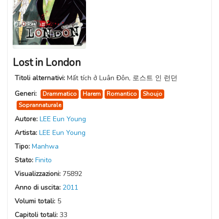
Lost in London
Titoli alternativi:
Mất tích ở Luân Đôn, 로스트 인 런던
Generi:
Drammatico
Harem
Romantico
Shoujo
Soprannaturale
Autore:
LEE Eun Young
Artista:
LEE Eun Young
Tipo:
Manhwa
Stato:
Finito
Visualizzazioni:
75892
Anno di uscita:
2011
Volumi totali:
5
Capitoli totali:
33