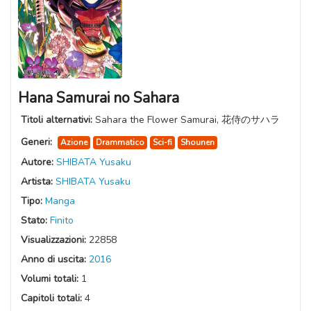
Hana Samurai no Sahara
Titoli alternativi:
Sahara the Flower Samurai, 花侍のサハラ
Generi:
Azione
Drammatico
Sci-fi
Shounen
Autore:
SHIBATA Yusaku
Artista:
SHIBATA Yusaku
Tipo:
Manga
Stato:
Finito
Visualizzazioni:
22858
Anno di uscita:
2016
Volumi totali:
1
Capitoli totali:
4