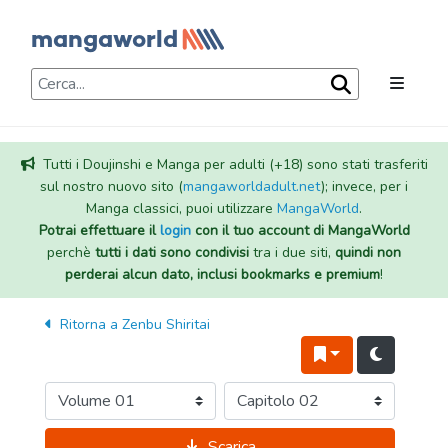
Tutti i Doujinshi e Manga per adulti (+18) sono stati trasferiti
sul nostro nuovo sito (
mangaworldadult.net
); invece, per i
Manga classici, puoi utilizzare
MangaWorld
.
Potrai effettuare il
login
con il tuo account di MangaWorld
perchè
tutti i dati sono condivisi
tra i due siti,
quindi non
perderai alcun dato, inclusi bookmarks e premium
!
Ritorna a
Zenbu Shiritai
Scarica