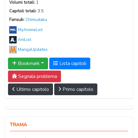
Volumi totali:
1
Capitoli totali:
3.5
Fansub:
Chimudaku
MyAnimeList
AniList
MangaUpdates
Bookmark
Lista capitoli
Segnala problema
Ultimo capitolo
Primo capitolo
TRAMA