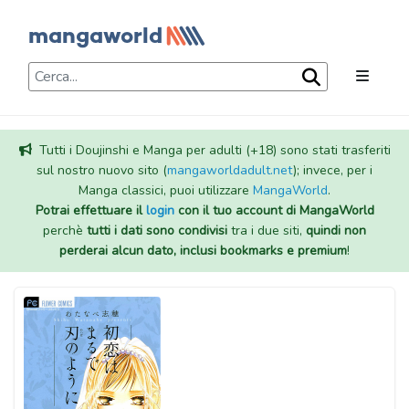
Tutti i Doujinshi e Manga per adulti (+18) sono stati trasferiti
sul nostro nuovo sito (
mangaworldadult.net
); invece, per i
Manga classici, puoi utilizzare
MangaWorld
.
Potrai effettuare il
login
con il tuo account di MangaWorld
perchè
tutti i dati sono condivisi
tra i due siti,
quindi non
perderai alcun dato, inclusi bookmarks e premium
!