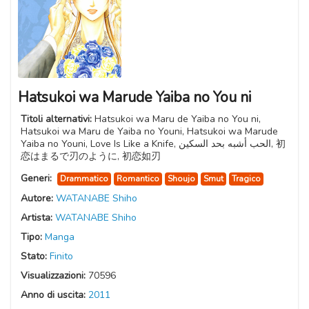
Hatsukoi wa Marude Yaiba no You ni
Titoli alternativi:
Hatsukoi wa Maru de Yaiba no You ni,
Hatsukoi wa Maru de Yaiba no Youni, Hatsukoi wa Marude
Yaiba no Youni, Love Is Like a Knife, الحب أشبه بحد السكين, 初
恋はまるで刃のように, 初恋如刃
Generi:
Drammatico
Romantico
Shoujo
Smut
Tragico
Autore:
WATANABE Shiho
Artista:
WATANABE Shiho
Tipo:
Manga
Stato:
Finito
Visualizzazioni:
70596
Anno di uscita:
2011